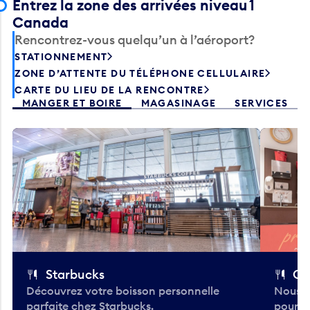
Entrez la zone des arrivées niveau 1
Canada
Rencontrez-vous quelqu’un à l’aéroport?
STATIONNEMENT
ZONE D’ATTENTE DU TÉLÉPHONE CELLULAIRE
CARTE DU LIEU DE LA RENCONTRE
MANGER ET BOIRE
MAGASINAGE
SERVICES
Starbucks
Co
Découvrez votre boisson personnelle
Nous a
parfaite chez Starbucks.
pour b