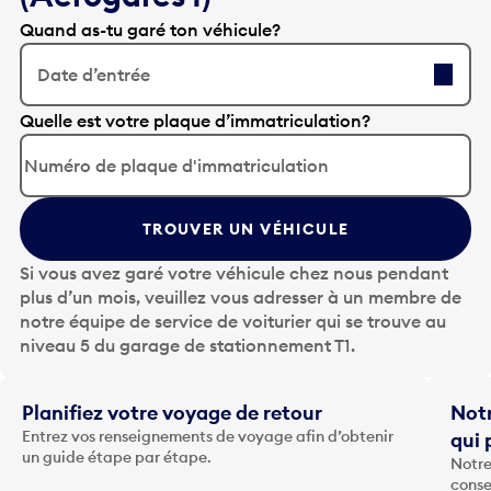
Quand as-tu garé ton véhicule?
Date d’entrée
A
Quelle est votre plaque d’immatriculation?
p
p
u
y
TROUVER UN VÉHICULE
e
z
Si vous avez garé votre véhicule chez nous pendant
s
plus d’un mois, veuillez vous adresser à un membre de
u
notre équipe de service de voiturier qui se trouve au
r
niveau 5 du garage de stationnement T1.
l
a
t
Planifiez votre voyage de retour
Notr
o
Entrez vos renseignements de voyage afin d’obtenir
qui 
u
un guide étape par étape.
Notre
c
conse