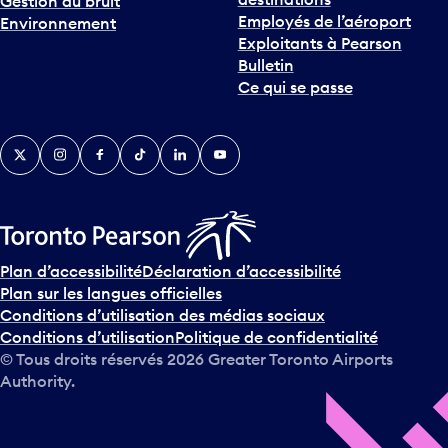
Gestion du bruit
r
Employés de l’aéroport
Environnement
i
Exploitants à Pearson
n
Bulletin
t
Ce qui se passe
e
r
v
Twitter
Instagram
Facebook
TikTok
LinkedIn
YouTube
e
n
i
r
s
u
Plan d’accessibilité
Déclaration d’accessibilité
r
Plan sur les langues officielles
l
Conditions d’utilisation des médias sociaux
e
Conditions d’utilisation
Politique de confidentialité
c
© Tous droits réservés
2026
Greater Toronto Airports
a
Authority.
l
e
n