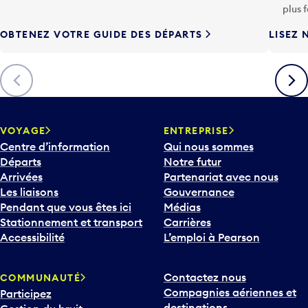
h
plus 
e
OBTENEZ VOTRE GUIDE DES DÉPARTS
LISEZ 
F
l
è
Précédent
Suiva
c
h
e
v
VOYAGE
ENTREPRISE
e
Centre d’information
Qui nous sommes
r
Départs
Notre futur
s
Arrivées
Partenariat avec nous
l
Les liaisons
Gouvernance
e
Pendant que vous êtes ici
Médias
b
Stationnement et transport
Carrières
a
Accessibilité
L’emploi à Pearson
s
p
Contactez nous
COMMUNAUTÉ
o
Compagnies aériennes et
Participez
u
destinations