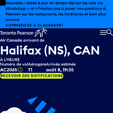
Skip to offers
Passer au contenu principal
Nouveau : mises à jour en temps réel sur les vols via
WhatsApp — et n’hésitez pas à poser vos questions à
Pearson sur les restaurants, les itinéraires et bien plus
encore.
COMMENCEZ À CLAVARDER
MEN
R
Air Canada
arrivant de
Halifax (NS), CAN
À L’HEURE
Numéro de vol
Aérogare
Arrivée estimée
Infobulle
AC2065
T1
août 8, 19:35
RECEVOIR DES NOTIFICATIONS