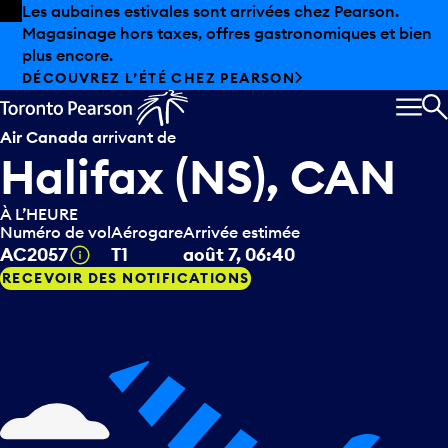
Skip to offers
Passer au contenu principal
Les aubaines estivales sont arrivées chez Pearson.
Magasinage hors taxes, offres gastronomiques et bien
plus encore.
DÉCOUVREZ L’ÉTÉ CHEZ PEARSON
MEN
R
Air Canada
arrivant de
Halifax (NS), CAN
À L’HEURE
Numéro de vol
Aérogare
Arrivée estimée
Infobulle
AC2057
T1
août 7, 06:40
RECEVOIR DES NOTIFICATIONS