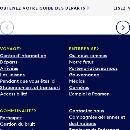
e
OBTENEZ VOTRE GUIDE DES DÉPARTS
LISEZ 
F
l
è
Précédent
Suiva
c
h
e
v
VOYAGE
ENTREPRISE
e
Centre d’information
Qui nous sommes
r
Départs
Notre futur
s
Arrivées
Partenariat avec nous
l
Les liaisons
Gouvernance
e
Pendant que vous êtes ici
Médias
b
Stationnement et transport
Carrières
a
Accessibilité
L’emploi à Pearson
s
p
Contactez nous
COMMUNAUTÉ
o
Compagnies aériennes et
Participez
u
destinations
Gestion du bruit
r
Employés de l’aéroport