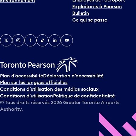
Environnement
i
Exploitants à Pearson
n
Bulletin
t
Ce qui se passe
e
r
v
Twitter
Instagram
Facebook
TikTok
LinkedIn
YouTube
e
n
i
r
s
u
Plan d’accessibilité
Déclaration d’accessibilité
r
Plan sur les langues officielles
l
Conditions d’utilisation des médias sociaux
e
Conditions d’utilisation
Politique de confidentialité
c
© Tous droits réservés
2026
Greater Toronto Airports
a
Authority.
l
e
n
d