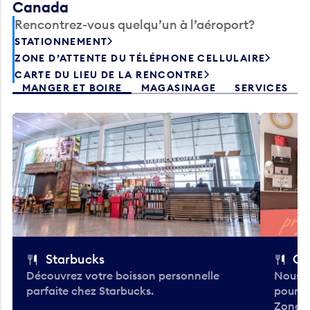
Canada
Rencontrez-vous quelqu’un à l’aéroport?
STATIONNEMENT
ZONE D’ATTENTE DU TÉLÉPHONE CELLULAIRE
CARTE DU LIEU DE LA RENCONTRE
MANGER ET BOIRE
MAGASINAGE
SERVICES
Starbucks
Co
Découvrez votre boisson personnelle
Nous a
parfaite chez Starbucks.
pour b
Zone.