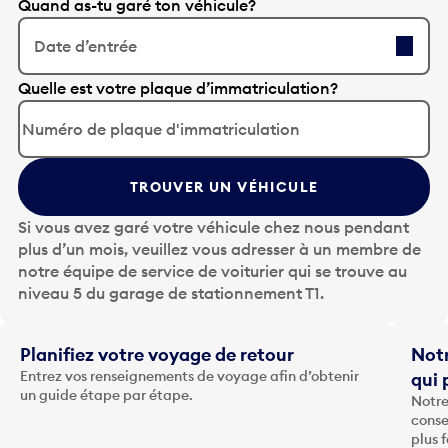
Quand as-tu garé ton véhicule?
Date d’entrée
A
Quelle est votre plaque d’immatriculation?
p
p
u
y
TROUVER UN VÉHICULE
e
z
Si vous avez garé votre véhicule chez nous pendant
s
plus d’un mois, veuillez vous adresser à un membre de
u
notre équipe de service de voiturier qui se trouve au
r
niveau 5 du garage de stationnement T1.
l
a
t
Planifiez votre voyage de retour
Notr
o
Entrez vos renseignements de voyage afin d’obtenir
qui 
u
un guide étape par étape.
Notre
c
conse
h
plus 