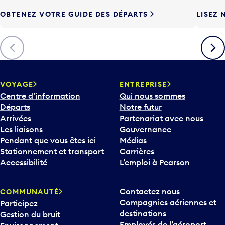
e
OBTENEZ VOTRE GUIDE DES DÉPARTS
LISEZ 
F
l
è
Précédent
Suiva
c
h
e
v
VOYAGE
ENTREPRISE
e
Centre d’information
Qui nous sommes
r
Départs
Notre futur
s
Arrivées
Partenariat avec nous
l
Les liaisons
Gouvernance
e
Pendant que vous êtes ici
Médias
b
Stationnement et transport
Carrières
a
Accessibilité
L’emploi à Pearson
s
p
Contactez nous
COMMUNAUTÉ
o
Compagnies aériennes et
Participez
u
destinations
Gestion du bruit
r
Employés de l’aéroport