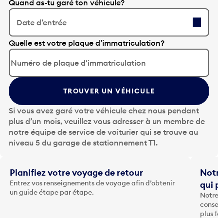
Quand as-tu garé ton véhicule?
Date d’entrée
A
Quelle est votre plaque d’immatriculation?
p
p
u
y
TROUVER UN VÉHICULE
e
z
Si vous avez garé votre véhicule chez nous pendant
s
plus d’un mois, veuillez vous adresser à un membre de
u
notre équipe de service de voiturier qui se trouve au
r
niveau 5 du garage de stationnement T1.
l
a
t
Planifiez votre voyage de retour
Notr
o
Entrez vos renseignements de voyage afin d’obtenir
qui 
u
un guide étape par étape.
Notre
c
conse
h
plus 