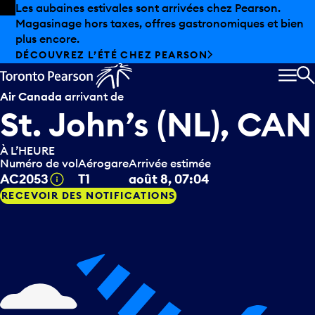
Skip to offers
Passer au contenu principal
Les aubaines estivales sont arrivées chez Pearson.
Magasinage hors taxes, offres gastronomiques et bien
plus encore.
DÉCOUVREZ L’ÉTÉ CHEZ PEARSON
MEN
R
Air Canada
arrivant de
St. John’s (NL), CAN
À L’HEURE
Numéro de vol
Aérogare
Arrivée estimée
Infobulle
AC2053
T1
août 8, 07:04
RECEVOIR DES NOTIFICATIONS