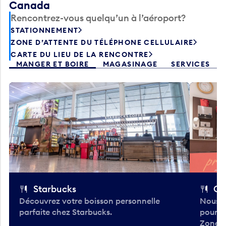
Canada
Rencontrez-vous quelqu’un à l’aéroport?
STATIONNEMENT
ZONE D’ATTENTE DU TÉLÉPHONE CELLULAIRE
CARTE DU LIEU DE LA RENCONTRE
MANGER ET BOIRE
MAGASINAGE
SERVICES
Starbucks
Co
Découvrez votre boisson personnelle
Nous a
parfaite chez Starbucks.
pour b
Zone.