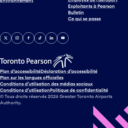
Environnement
i
Exploitants à Pearson
n
Bulletin
t
Ce qui se passe
e
r
v
Twitter
Instagram
Facebook
TikTok
LinkedIn
YouTube
e
n
i
r
s
u
Plan d’accessibilité
Déclaration d’accessibilité
r
Plan sur les langues officielles
l
Conditions d’utilisation des médias sociaux
e
Conditions d’utilisation
Politique de confidentialité
c
© Tous droits réservés
2026
Greater Toronto Airports
a
Authority.
l
e
n
d