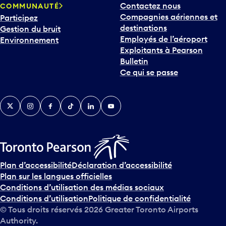
Contactez nous
COMMUNAUTÉ
o
Compagnies aériennes et
Participez
u
destinations
Gestion du bruit
r
Employés de l’aéroport
Environnement
i
Exploitants à Pearson
n
Bulletin
t
Ce qui se passe
e
r
v
Twitter
Instagram
Facebook
TikTok
LinkedIn
YouTube
e
n
i
r
s
u
Plan d’accessibilité
Déclaration d’accessibilité
r
Plan sur les langues officielles
l
Conditions d’utilisation des médias sociaux
e
Conditions d’utilisation
Politique de confidentialité
c
© Tous droits réservés
2026
Greater Toronto Airports
a
Authority.