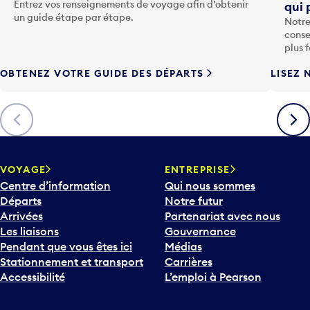
o
Entrez vos renseignements de voyage afin d’obtenir
qui 
u
un guide étape par étape.
Notre
c
conse
h
plus 
e
OBTENEZ VOTRE GUIDE DES DÉPARTS
LISEZ 
F
l
è
Précédent
Suiva
c
h
e
v
VOYAGE
ENTREPRISE
e
Centre d’information
Qui nous sommes
r
Départs
Notre futur
s
Arrivées
Partenariat avec nous
l
Les liaisons
Gouvernance
e
Pendant que vous êtes ici
Médias
b
Stationnement et transport
Carrières
a
Accessibilité
L’emploi à Pearson
s
p