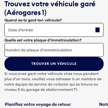
Trouvez votre véhicule garé
(Aérogares 1)
Quand as-tu garé ton véhicule?
Date d’entrée
A
Quelle est votre plaque d’immatriculation?
p
p
u
y
TROUVER UN VÉHICULE
e
z
Si vous avez garé votre véhicule chez nous pendant
s
plus d’un mois, veuillez vous adresser à un membre de
u
notre équipe de service de voiturier qui se trouve au
r
niveau 5 du garage de stationnement T1.
l
a
t
Planifiez votre voyage de retour
Notr