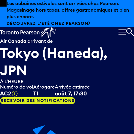
Skip to offers
Passer au contenu principal
Les aubaines estivales sont arrivées chez Pearson.
Magasinage hors taxes, offres gastronomiques et bien
plus encore.
DÉCOUVREZ L’ÉTÉ CHEZ PEARSON
MEN
R
Air Canada
arrivant de
Tokyo (Haneda),
JPN
À L’HEURE
Numéro de vol
Aérogare
Arrivée estimée
Infobulle
AC2
T1
août 7, 17:30
RECEVOIR DES NOTIFICATIONS