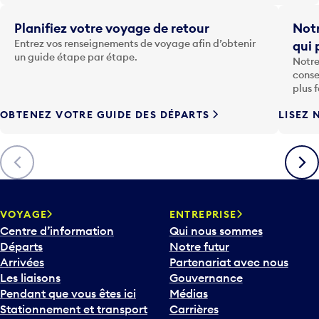
a
t
Planifiez votre voyage de retour
Notr
o
Entrez vos renseignements de voyage afin d’obtenir
qui 
u
un guide étape par étape.
Notre
c
conse
h
plus 
e
OBTENEZ VOTRE GUIDE DES DÉPARTS
LISEZ 
F
l
è
Précédent
Suiva
c
h
e
v
VOYAGE
ENTREPRISE
e
Centre d’information
Qui nous sommes
r
Départs
Notre futur
s
Arrivées
Partenariat avec nous
l
Les liaisons
Gouvernance
e
Pendant que vous êtes ici
Médias
b
Stationnement et transport
Carrières