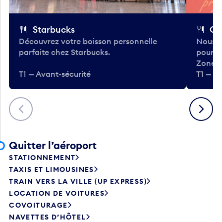
Starbucks
Co
Découvrez votre boisson personnelle
Nous a
parfaite chez Starbucks.
pour b
Zone.
T1 — Avant-sécurité
T1 — A
Précédent
Suivant
Quitter l’aéroport
STATIONNEMENT
TAXIS ET LIMOUSINES
TRAIN VERS LA VILLE (UP EXPRESS)
LOCATION DE VOITURES
COVOITURAGE
NAVETTES D’HÔTEL