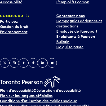
a
Accessibilité
L’emploi à Pearson
s
p
Contactez nous
COMMUNAUTÉ
o
Compagnies aériennes et
Participez
u
destinations
Gestion du bruit
r
Employés de l’aéroport
Environnement
i
Exploitants à Pearson
n
Bulletin
t
Ce qui se passe
e
r
v
Twitter
Instagram
Facebook
TikTok
LinkedIn
YouTube
e
n
i
r
s
u
Plan d’accessibilité
Déclaration d’accessibilité
r
Plan sur les langues officielles
l
Conditions d’utilisation des médias sociaux
e