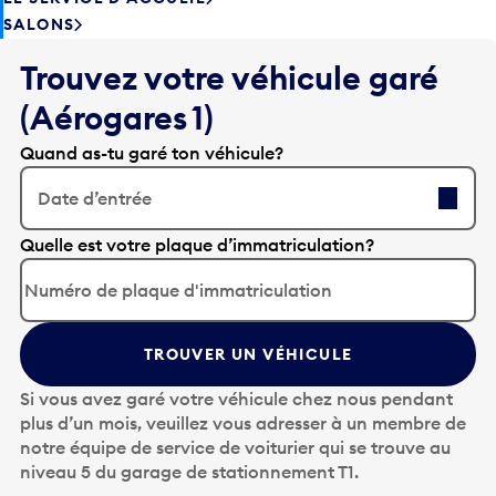
SALONS
Trouvez votre véhicule garé
(Aérogares 1)
Quand as-tu garé ton véhicule?
Date d’entrée
A
Quelle est votre plaque d’immatriculation?
p
p
u
y
TROUVER UN VÉHICULE
e
z
Si vous avez garé votre véhicule chez nous pendant
s
plus d’un mois, veuillez vous adresser à un membre de
u
notre équipe de service de voiturier qui se trouve au
r
niveau 5 du garage de stationnement T1.
l