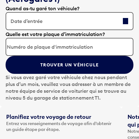
Quand as-tu garé ton véhicule?
Date d’entrée
A
Quelle est votre plaque d’immatriculation?
p
p
u
y
TROUVER UN VÉHICULE
e
z
Si vous avez garé votre véhicule chez nous pendant
s
plus d’un mois, veuillez vous adresser à un membre de
u
notre équipe de service de voiturier qui se trouve au
r
niveau 5 du garage de stationnement T1.
l
a
t
Planifiez votre voyage de retour
Notr
o
Entrez vos renseignements de voyage afin d’obtenir
qui 
u
un guide étape par étape.
Notre
c
conse