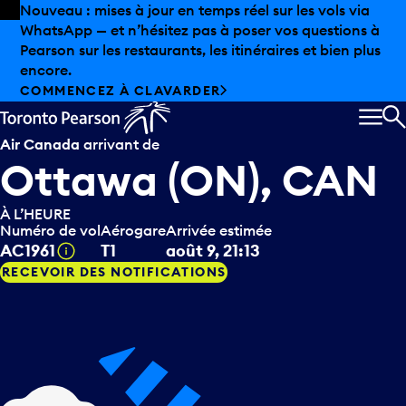
Skip to offers
Passer au contenu principal
Nouveau : mises à jour en temps réel sur les vols via
WhatsApp — et n’hésitez pas à poser vos questions à
Pearson sur les restaurants, les itinéraires et bien plus
encore.
COMMENCEZ À CLAVARDER
MEN
R
Air Canada
arrivant de
Ottawa (ON), CAN
À L’HEURE
Numéro de vol
Aérogare
Arrivée estimée
Infobulle
AC1961
T1
août 9, 21:13
RECEVOIR DES NOTIFICATIONS