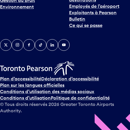
Gestion du bruit
r
Employés de l’aéroport
Environnement
i
Exploitants à Pearson
n
Bulletin
t
Ce qui se passe
e
r
v
Twitter
Instagram
Facebook
TikTok
LinkedIn
YouTube
e
n
i
r
s
u
Plan d’accessibilité
Déclaration d’accessibilité
r
Plan sur les langues officielles
l
Conditions d’utilisation des médias sociaux
e
Conditions d’utilisation
Politique de confidentialité
c
© Tous droits réservés
2026
Greater Toronto Airports
a
Authority.
l
e
n