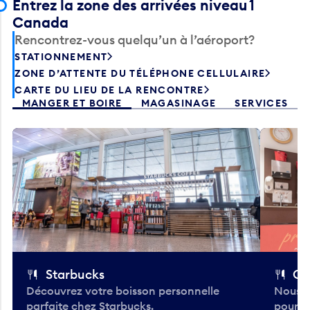
Entrez la zone des arrivées niveau 1
Canada
Rencontrez-vous quelqu’un à l’aéroport?
STATIONNEMENT
ZONE D’ATTENTE DU TÉLÉPHONE CELLULAIRE
CARTE DU LIEU DE LA RENCONTRE
MANGER ET BOIRE
MAGASINAGE
SERVICES
Starbucks
Co
Découvrez votre boisson personnelle
Nous a
parfaite chez Starbucks.
pour b