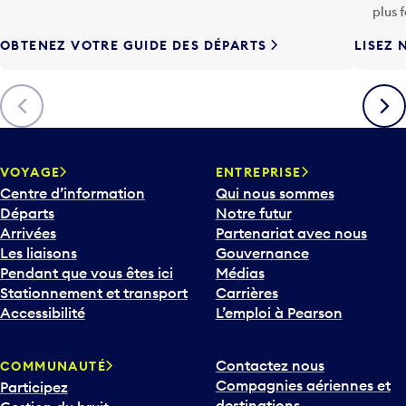
h
plus 
e
OBTENEZ VOTRE GUIDE DES DÉPARTS
LISEZ 
F
l
è
Précédent
Suiva
c
h
e
v
VOYAGE
ENTREPRISE
e
Centre d’information
Qui nous sommes
r
Départs
Notre futur
s
Arrivées
Partenariat avec nous
l
Les liaisons
Gouvernance
e
Pendant que vous êtes ici
Médias
b
Stationnement et transport
Carrières
a
Accessibilité
L’emploi à Pearson
s
p
Contactez nous
COMMUNAUTÉ
o
Compagnies aériennes et
Participez
u
destinations