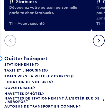
Découvrez votre boisson personnelle
Nous a
parfaite chez Starbucks.
pour b
Zone.
T1 — Avant-sécurité
T1 — A
Précédent
Suivant
Quitter l’aéroport
STATIONNEMENT
TAXIS ET LIMOUSINES
TRAIN VERS LA VILLE (UP EXPRESS)
LOCATION DE VOITURES
COVOITURAGE
NAVETTES D’HÔTEL
NAVETTES DE STATIONNEMENT À L’EXTÉRIEUR DE
L’AÉROPORT
AUTOBUS DE TRANSPORT EN COMMUN
TRANSPORT SUR DE LONGUES DISTANCES