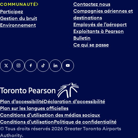
Compagnies aériennes et
Participez
u
destinations
Gestion du bruit
r
Employés de l’aéroport
Environnement
i
Exploitants à Pearson
n
Bulletin
t
Ce qui se passe
e
r
v
Twitter
Instagram
Facebook
TikTok
LinkedIn
YouTube
e
n
i
r
s
u
Plan d’accessibilité
Déclaration d’accessibilité
r
Plan sur les langues officielles
l
Conditions d’utilisation des médias sociaux
e
Conditions d’utilisation
Politique de confidentialité
c
© Tous droits réservés
2026
Greater Toronto Airports
a
Authority.
l