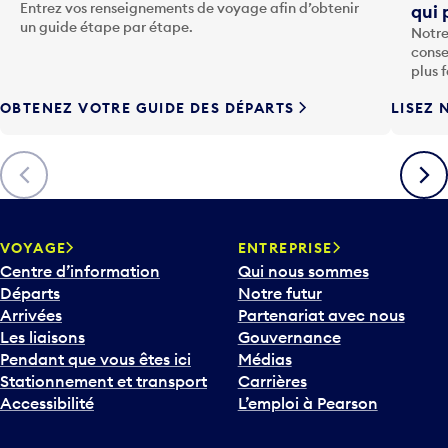
u
un guide étape par étape.
Notre
c
conse
h
plus 
e
OBTENEZ VOTRE GUIDE DES DÉPARTS
LISEZ 
F
l
è
Précédent
Suiva
c
h
e
v
VOYAGE
ENTREPRISE
e
Centre d’information
Qui nous sommes
r
Départs
Notre futur
s
Arrivées
Partenariat avec nous
l
Les liaisons
Gouvernance
e
Pendant que vous êtes ici
Médias
b
Stationnement et transport
Carrières
a
Accessibilité
L’emploi à Pearson
s
p
Contactez nous
COMMUNAUTÉ
o