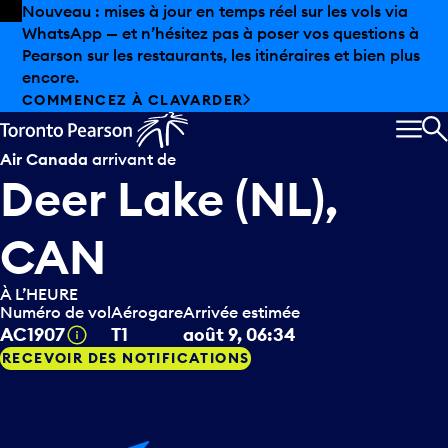
Skip to offers
Passer au contenu principal
Les aubaines estivales sont arrivées chez Pearson.
Magasinage hors taxes, offres gastronomiques et bien
plus encore.
DÉCOUVREZ L’ÉTÉ CHEZ PEARSON
MEN
R
Air Canada
arrivant de
Deer Lake (NL),
CAN
À L’HEURE
Numéro de vol
Aérogare
Arrivée estimée
Infobulle
AC1907
T1
août 9, 06:34
RECEVOIR DES NOTIFICATIONS