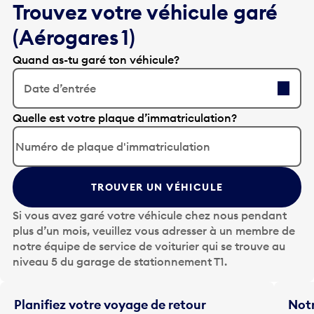
(Aérogares 1)
Quand as-tu garé ton véhicule?
Date d’entrée
A
Quelle est votre plaque d’immatriculation?
p
p
u
y
TROUVER UN VÉHICULE
e
z
Si vous avez garé votre véhicule chez nous pendant
s
plus d’un mois, veuillez vous adresser à un membre de
u
notre équipe de service de voiturier qui se trouve au
r
niveau 5 du garage de stationnement T1.
l
a
t
Planifiez votre voyage de retour
Notr
o
Entrez vos renseignements de voyage afin d’obtenir
qui 