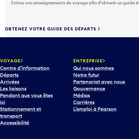
Entrez vos renseignements de voyage afin d’obtenir un guide 
z
s
u
r
OBTENEZ VOTRE GUIDE DES DÉPARTS
l
a
t
o
u
VOYAGE
ENTREPRISE
c
Centre d’information
Qui nous sommes
h
Départs
Notre futur
e
Arrivées
Partenariat avec nous
F
Les liaisons
Gouvernance
l
Pendant que vous êtes
Médias
è
ici
Carrières
c
Stationnement et
L’emploi à Pearson
h
transport
e
Accessibilité
v
e