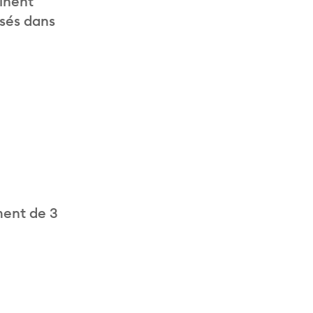
inent
isés dans
ment de 3