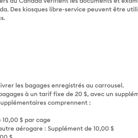
liers du Canada vérifient les documents et exam
. Des kiosques libre-service peuvent être util
s.
vrer les bagages enregistrés au carrousel.
 bagages à un tarif fixe de 20 $, avec un supplé
 supplémentaires comprennent :
 10,00 $ par cage
autre aérogare : Supplément de 10,00 $
,00 $