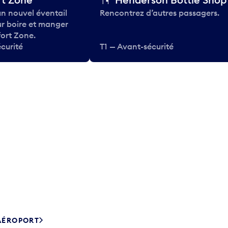
n nouvel éventail
Rencontrez d’autres passagers.
ur boire et manger
ort Zone.
curité
T1 — Avant-sécurité
’AÉROPORT