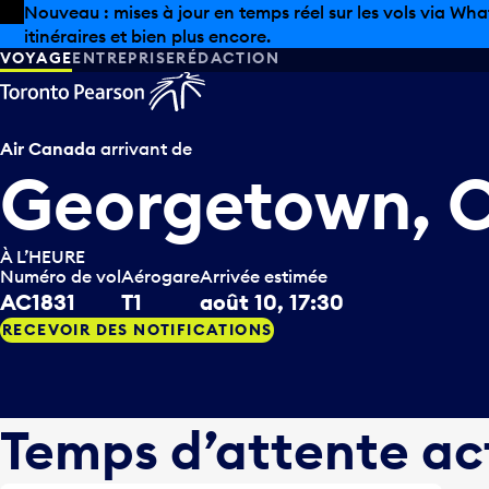
Skip to offers
Passer au contenu principal
Les aubaines estivales sont arrivées chez Pearson. Maga
VOYAGE
ENTREPRISE
RÉDACTION
Air Canada
arrivant de
Georgetown, 
À L’HEURE
Numéro de vol
Aérogare
Arrivée estimée
AC1831
T1
août 10, 17:30
RECEVOIR DES NOTIFICATIONS
Temps d’attente ac