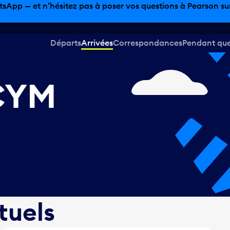
sinage hors taxes, offres gastronomiques et bien plus encor
Départs
Arrivées
Correspondances
Pendant que 
CYM
tuels