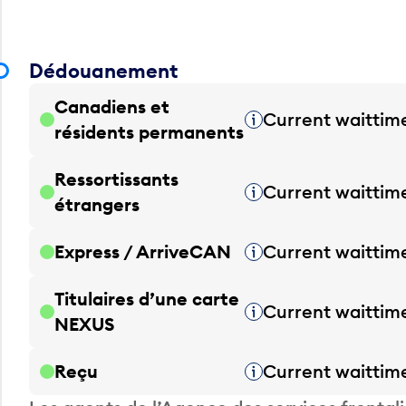
Dédouanement
Canadiens et
Current waittim
Infobulle
résidents permanents
Ressortissants
Current waittim
Infobulle
étrangers
Express / ArriveCAN
Current waittim
Infobulle
Titulaires d’une carte
Current waittim
Infobulle
NEXUS
Reçu
Current waittim
Infobulle