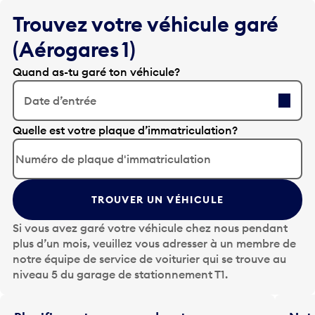
Trouvez votre véhicule garé
(Aérogares 1)
Quand as-tu garé ton véhicule?
Date d’entrée
A
Quelle est votre plaque d’immatriculation?
p
p
u
y
TROUVER UN VÉHICULE
e
z
Si vous avez garé votre véhicule chez nous pendant
s
plus d’un mois, veuillez vous adresser à un membre de
u
notre équipe de service de voiturier qui se trouve au
r
niveau 5 du garage de stationnement T1.
l
a
t
Planifiez votre voyage de retour
Notr
o