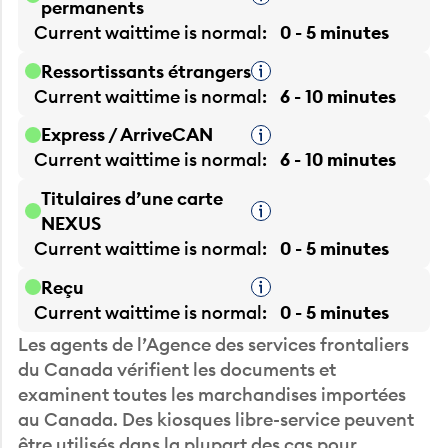
Current waittime is
normal
0 - 5 minutes
Ressortissants étrangers
Infobulle
Current waittime is
normal
6 - 10 minutes
Express / ArriveCAN
Infobulle
Current waittime is
normal
6 - 10 minutes
Titulaires d’une carte
Infobulle
NEXUS
Current waittime is
normal
0 - 5 minutes
Reçu
Infobulle
Current waittime is
normal
0 - 5 minutes
Les agents de l’Agence des services frontaliers
du Canada vérifient les documents et
examinent toutes les marchandises importées
au Canada. Des kiosques libre-service peuvent
être utilisés dans la plupart des cas pour
simplifier le processus.