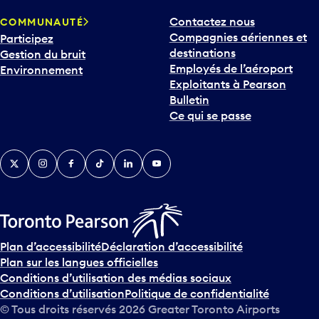
Contactez nous
COMMUNAUTÉ
o
Compagnies aériennes et
Participez
u
destinations
Gestion du bruit
r
Employés de l’aéroport
Environnement
i
Exploitants à Pearson
n
Bulletin
t
Ce qui se passe
e
r
v
Twitter
Instagram
Facebook
TikTok
LinkedIn
YouTube
e
n
i
r
s
u
Plan d’accessibilité
Déclaration d’accessibilité
r
Plan sur les langues officielles
l
Conditions d’utilisation des médias sociaux
e
Conditions d’utilisation
Politique de confidentialité
c
© Tous droits réservés
2026
Greater Toronto Airports
a
Authority.