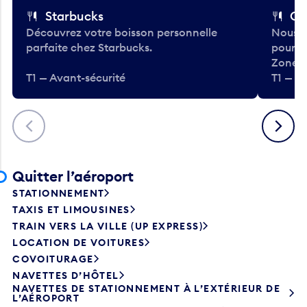
Starbucks
Co
Découvrez votre boisson personnelle
Nous a
parfaite chez Starbucks.
pour b
Zone.
T1 — Avant-sécurité
T1 — A
Précédent
Suivant
Quitter l’aéroport
STATIONNEMENT
TAXIS ET LIMOUSINES
TRAIN VERS LA VILLE (UP EXPRESS)
LOCATION DE VOITURES
COVOITURAGE
NAVETTES D’HÔTEL
NAVETTES DE STATIONNEMENT À L’EXTÉRIEUR DE
L’AÉROPORT
AUTOBUS DE TRANSPORT EN COMMUN