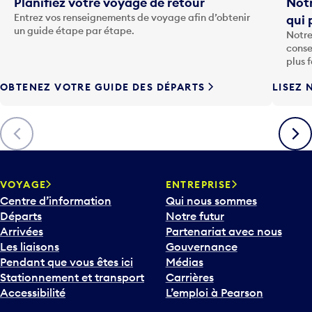
Entrez vos renseignements de voyage afin d’obtenir
qui 
u
un guide étape par étape.
Notre
c
conse
h
plus 
e
OBTENEZ VOTRE GUIDE DES DÉPARTS
LISEZ 
F
l
è
Précédent
Suiva
c
h
e
v
VOYAGE
ENTREPRISE
e
Centre d’information
Qui nous sommes
r
Départs
Notre futur
s
Arrivées
Partenariat avec nous
l
Les liaisons
Gouvernance
e
Pendant que vous êtes ici
Médias
b
Stationnement et transport
Carrières
a
Accessibilité
L’emploi à Pearson
s
p