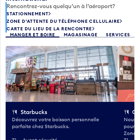
Rencontrez-vous quelqu’un à l’aéroport?
STATIONNEMENT
ZONE D’ATTENTE DU TÉLÉPHONE CELLULAIRE
CARTE DU LIEU DE LA RENCONTRE
MANGER ET BOIRE
MAGASINAGE
SERVICES
Starbucks
Co
Découvrez votre boisson personnelle
Nous a
parfaite chez Starbucks.
pour b
Zone.