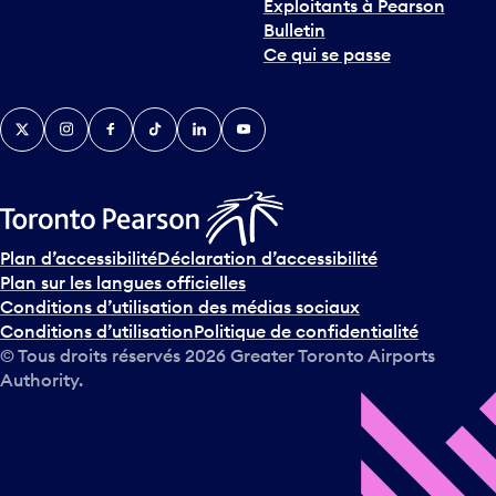
Exploitants à Pearson
n
Bulletin
t
Ce qui se passe
e
r
v
Twitter
Instagram
Facebook
TikTok
LinkedIn
YouTube
e
n
i
r
s
u
Plan d’accessibilité
Déclaration d’accessibilité
r
Plan sur les langues officielles
l
Conditions d’utilisation des médias sociaux
e
Conditions d’utilisation
Politique de confidentialité
c
© Tous droits réservés
2026
Greater Toronto Airports
a
Authority.
l
e
n
d