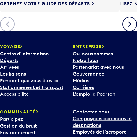
OBTENEZ VOTRE GUIDE DES DÉPARTS
LISEZ 
F
l
è
Précédent
Suiva
c
h
e
v
VOYAGE
ENTREPRISE
e
Centre d’information
Qui nous sommes
r
Départs
Notre futur
s
Arrivées
Partenariat avec nous
l
Les liaisons
Gouvernance
e
Pendant que vous êtes ici
Médias
b
Stationnement et transport
Carrières
a
Accessibilité
L’emploi à Pearson
s
p
Contactez nous
COMMUNAUTÉ
o
Compagnies aériennes et
Participez
u
destinations
Gestion du bruit
r
Employés de l’aéroport
Environnement
i