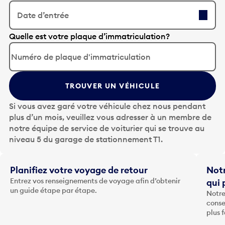
Date d’entrée
A
Quelle est votre plaque d’immatriculation?
p
p
u
y
TROUVER UN VÉHICULE
e
z
Si vous avez garé votre véhicule chez nous pendant
s
plus d’un mois, veuillez vous adresser à un membre de
u
notre équipe de service de voiturier qui se trouve au
r
niveau 5 du garage de stationnement T1.
l
a
t
Planifiez votre voyage de retour
Notr
o
Entrez vos renseignements de voyage afin d’obtenir
qui 
u
un guide étape par étape.
Notre
c
conse
h
plus 
e