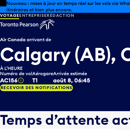
Skip to offers
Passer au contenu principal
Les aubaines estivales sont arrivées chez Pearson. Maga
VOYAGE
ENTREPRISE
RÉDACTION
Air Canada
arrivant de
Calgary (AB),
À L’HEURE
Numéro de vol
Aérogare
Arrivée estimée
AC156
T1
août 8, 06:45
Infobulle
RECEVOIR DES NOTIFICATIONS
Temps d’attente ac