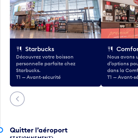
Starbucks
Comfor
Découvrez votre boisson
Nous avons u
personnelle parfaite chez
d’options po
Starbucks.
dans la Comf
T1 — Avant-sécurité
T1 — Avant-sé
Précédent
Quitter l’aéroport
STATIONNEMENT