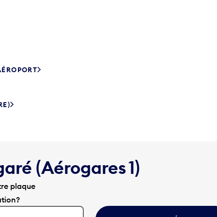
’AÉROPORT
RE)
garé (Aérogares 1)
tre plaque
ation?