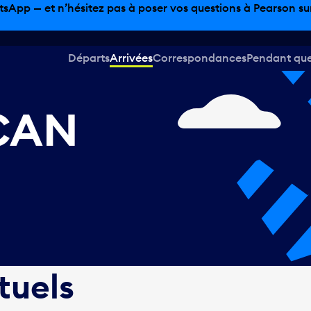
sinage hors taxes, offres gastronomiques et bien plus encor
Départs
Arrivées
Correspondances
Pendant que 
 CAN
tuels