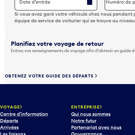
Date d’entrée
A
Si vous avez garé votre véhicule chez nous pendant p
p
équipe de service de voiturier qui se trouve au nivea
p
u
y
Planifiez votre voyage de retour
e
Entrez vos renseignements de voyage afin d’obtenir un guide 
z
s
u
r
OBTENEZ VOTRE GUIDE DES DÉPARTS
l
a
t
o
u
VOYAGE
ENTREPRISE
c
Centre d’information
Qui nous sommes
h
Départs
Notre futur
e
Arrivées
Partenariat avec nous
F
Les liaisons
Gouvernance