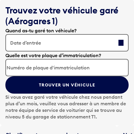
Trouvez votre véhicule garé
(Aérogares 1)
Quand as-tu garé ton véhicule?
Date d’entrée
A
Quelle est votre plaque d’immatriculation?
p
p
u
y
TROUVER UN VÉHICULE
e
z
Si vous avez garé votre véhicule chez nous pendant
s
plus d’un mois, veuillez vous adresser à un membre de
u
notre équipe de service de voiturier qui se trouve au
r
niveau 5 du garage de stationnement T1.
l
a
t
Planifiez votre voyage de retour
Notr
o