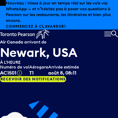
Skip to offers
Passer au contenu principal
Les aubaines estivales sont arrivées chez Pearson.
Magasinage hors taxes, offres gastronomiques et bien
plus encore.
DÉCOUVREZ L’ÉTÉ CHEZ PEARSON
MEN
R
Air Canada
arrivant de
Newark, USA
À L’HEURE
Numéro de vol
Aérogare
Arrivée estimée
Infobulle
AC1501
T1
août 8, 08:11
RECEVOIR DES NOTIFICATIONS