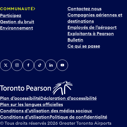
Contactez nous
COMMUNAUTÉ
o
Compagnies aériennes et
Participez
u
destinations
Gestion du bruit
r
Employés de l’aéroport
Environnement
i
Exploitants à Pearson
n
Bulletin
t
Ce qui se passe
e
r
v
Twitter
Instagram
Facebook
TikTok
LinkedIn
YouTube
e
n
i
r
s
u
Plan d’accessibilité
Déclaration d’accessibilité
r
Plan sur les langues officielles
l
Conditions d’utilisation des médias sociaux
e
Conditions d’utilisation
Politique de confidentialité
c
© Tous droits réservés
2026
Greater Toronto Airports
a
Authority.