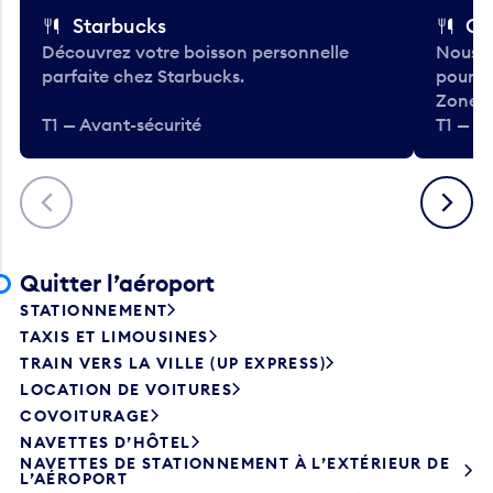
Starbucks
Co
Découvrez votre boisson personnelle
Nous a
parfaite chez Starbucks.
pour b
Zone.
T1 — Avant-sécurité
T1 — A
Précédent
Suivant
Quitter l’aéroport
STATIONNEMENT
TAXIS ET LIMOUSINES
TRAIN VERS LA VILLE (UP EXPRESS)
LOCATION DE VOITURES
COVOITURAGE
NAVETTES D’HÔTEL
NAVETTES DE STATIONNEMENT À L’EXTÉRIEUR DE
L’AÉROPORT
AUTOBUS DE TRANSPORT EN COMMUN