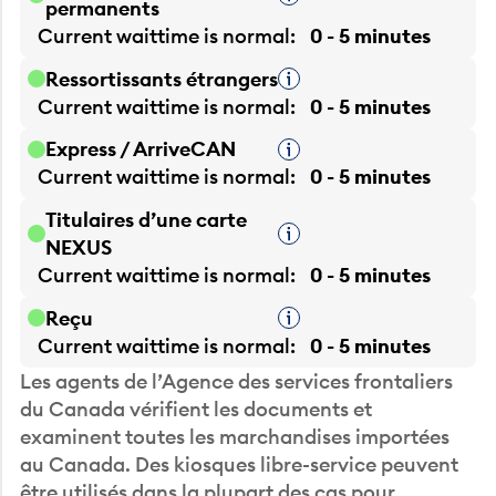
Current waittime is
normal
0 - 5 minutes
Ressortissants étrangers
Infobulle
Current waittime is
normal
0 - 5 minutes
Express / ArriveCAN
Infobulle
Current waittime is
normal
0 - 5 minutes
Titulaires d’une carte
Infobulle
NEXUS
Current waittime is
normal
0 - 5 minutes
Reçu
Infobulle
Current waittime is
normal
0 - 5 minutes
Les agents de l’Agence des services frontaliers
du Canada vérifient les documents et
examinent toutes les marchandises importées
au Canada. Des kiosques libre-service peuvent
être utilisés dans la plupart des cas pour
simplifier le processus.