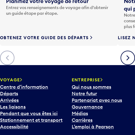
Entrez vos renseignements de voyage afin d’obtenir
qui 
u
un guide étape par étape.
Notre
c
conse
h
plus 
e
OBTENEZ VOTRE GUIDE DES DÉPARTS
LISEZ 
F
l
è
Précédent
Suiva
c
h
e
v
VOYAGE
ENTREPRISE
e
Centre d’information
Qui nous sommes
r
Départs
Notre futur
s
Arrivées
Partenariat avec nous
l
Les liaisons
Gouvernance
e
Pendant que vous êtes ici
Médias
b
Stationnement et transport
Carrières
a
Accessibilité
L’emploi à Pearson
s
p