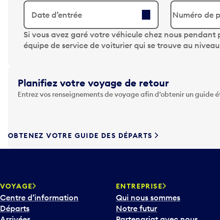
Date d’entrée
A
Si vous avez garé votre véhicule chez nous pendant p
p
équipe de service de voiturier qui se trouve au nivea
p
u
y
Planifiez votre voyage de retour
e
Entrez vos renseignements de voyage afin d’obtenir un guide 
z
s
u
r
OBTENEZ VOTRE GUIDE DES DÉPARTS
l
a
t
o
u
VOYAGE
ENTREPRISE
c
Centre d’information
Qui nous sommes
h
Départs
Notre futur
e
Arrivées
Partenariat avec nous