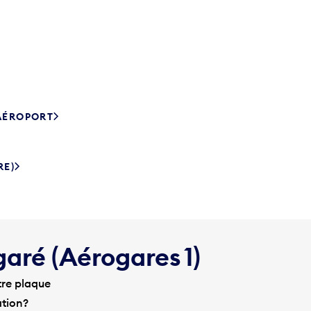
’AÉROPORT
RE)
garé (Aérogares 1)
tre plaque
ation?