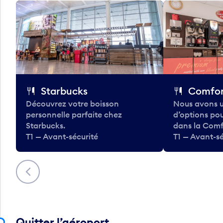
Starbucks
Comfor
Découvrez votre boisson
Nous avons u
personnelle parfaite chez
d’options po
Starbucks.
dans la Comf
T1 — Avant-sécurité
T1 — Avant-sé
Précédent
Quitter l’aéroport