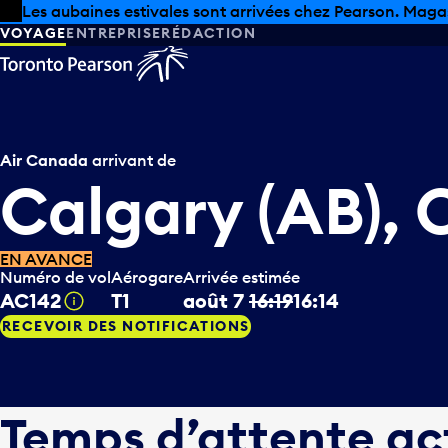
Skip to offers
Passer au contenu principal
Les aubaines estivales sont arrivées chez Pearson. Maga
VOYAGE
ENTREPRISE
RÉDACTION
Air Canada
arrivant de
Calgary (AB),
EN AVANCE
Numéro de vol
Aérogare
Arrivée estimée
AC142
T1
août 7
16:19
16:14
Infobulle
RECEVOIR DES NOTIFICATIONS
Temps d’attente ac