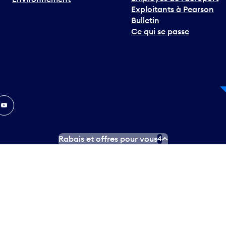
Exploitants à Pearson
Bulletin
Ce qui se passe
In
ouTube
Rabais et offres pour vous
4
ngues officielles
Conditions d’utilisation des médias sociaux
C
ity.