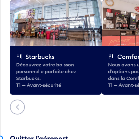
Starbucks
Comfor
Découvrez votre boisson
Nous avons u
personnelle parfaite chez
d’options po
Starbucks.
dans la Comf
T1 — Avant-sécurité
T1 — Avant-sé
Précédent
Quitter l’aéroport