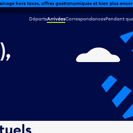
sinage hors taxes, offres gastronomiques et bien plus encor
Départs
Arrivées
Correspondances
Pendant que 
),
tuels