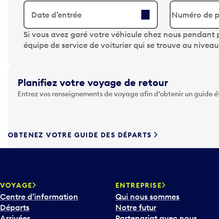
Date d’entrée
A
Si vous avez garé votre véhicule chez nous pendant p
p
équipe de service de voiturier qui se trouve au nivea
p
u
y
Planifiez votre voyage de retour
e
Entrez vos renseignements de voyage afin d’obtenir un guide 
z
s
u
r
OBTENEZ VOTRE GUIDE DES DÉPARTS
l
a
t
o
u
VOYAGE
ENTREPRISE
c
Centre d’information
Qui nous sommes
h
Départs
Notre futur
e
Arrivées
Partenariat avec nous