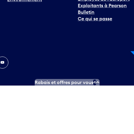
Exploitants à Pearson
Bulletin
Ce qui se passe
In
ouTube
Rabais et offres pour vous
4
ngues officielles
Conditions d’utilisation des médias sociaux
C
ity.