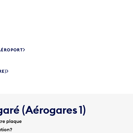
’AÉROPORT
RE)
garé (Aérogares 1)
tre plaque
ation?