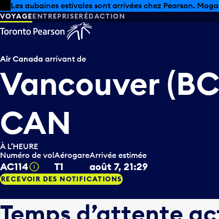
Skip to offers
Passer au contenu principal
Les aubaines estivales sont arrivées chez Pearson. Maga
VOYAGE
ENTREPRISE
RÉDACTION
Air Canada
arrivant de
Vancouver (BC
CAN
À L’HEURE
Numéro de vol
Aérogare
Arrivée estimée
AC114
T1
août 7, 21:29
Infobulle
RECEVOIR DES NOTIFICATIONS
Temps d’attente ac