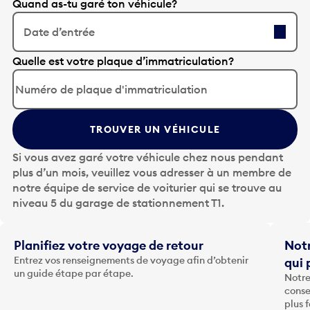
Quand as-tu garé ton véhicule?
Date d’entrée
A
Quelle est votre plaque d’immatriculation?
p
p
u
y
TROUVER UN VÉHICULE
e
z
Si vous avez garé votre véhicule chez nous pendant
s
plus d’un mois, veuillez vous adresser à un membre de
u
notre équipe de service de voiturier qui se trouve au
r
niveau 5 du garage de stationnement T1.
l
a
t
Planifiez votre voyage de retour
Notr
o
Entrez vos renseignements de voyage afin d’obtenir
qui 
u
un guide étape par étape.
Notre
c
conse
h
plus 