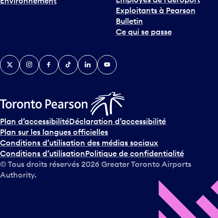
Environnement
i
Exploitants à Pearson
n
Bulletin
t
Ce qui se passe
e
r
v
Twitter
Instagram
Facebook
TikTok
LinkedIn
YouTube
e
n
i
r
s
u
Plan d’accessibilité
Déclaration d’accessibilité
r
Plan sur les langues officielles
l
Conditions d’utilisation des médias sociaux
e
Conditions d’utilisation
Politique de confidentialité
c
© Tous droits réservés
2026
Greater Toronto Airports
a
Authority.
l
e
n
d