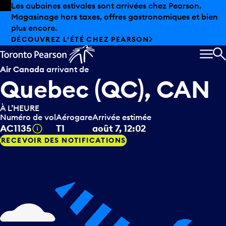
Skip to offers
Passer au contenu principal
Les aubaines estivales sont arrivées chez Pearson.
Magasinage hors taxes, offres gastronomiques et bien
plus encore.
DÉCOUVREZ L’ÉTÉ CHEZ PEARSON
MEN
R
Air Canada
arrivant de
Quebec (QC), CAN
À L’HEURE
Numéro de vol
Aérogare
Arrivée estimée
Infobulle
AC1135
T1
août 7, 12:02
RECEVOIR DES NOTIFICATIONS