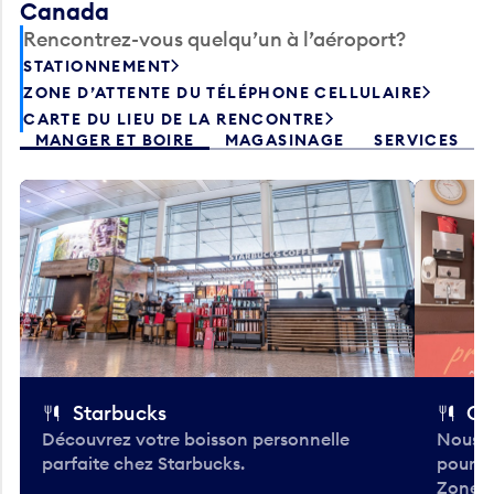
Canada
Rencontrez-vous quelqu’un à l’aéroport?
STATIONNEMENT
ZONE D’ATTENTE DU TÉLÉPHONE CELLULAIRE
CARTE DU LIEU DE LA RENCONTRE
MANGER ET BOIRE
MAGASINAGE
SERVICES
Starbucks
Co
Découvrez votre boisson personnelle
Nous a
parfaite chez Starbucks.
pour b
Zone.