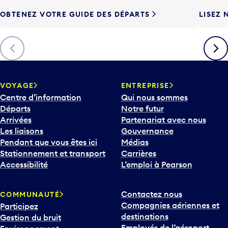
e
OBTENEZ VOTRE GUIDE DES DÉPARTS
LISEZ 
F
l
è
Précédent
Suiva
c
h
e
v
VOYAGE
ENTREPRISE
e
Centre d’information
Qui nous sommes
r
Départs
Notre futur
s
Arrivées
Partenariat avec nous
l
Les liaisons
Gouvernance
e
Pendant que vous êtes ici
Médias
b
Stationnement et transport
Carrières
a
Accessibilité
L’emploi à Pearson
s
p
Contactez nous
COMMUNAUTÉ
o
Compagnies aériennes et
Participez
u
destinations
Gestion du bruit
r
Employés de l’aéroport