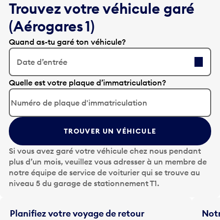
(Aérogares 1)
Quand as-tu garé ton véhicule?
Date d’entrée
A
Quelle est votre plaque d’immatriculation?
p
p
u
y
TROUVER UN VÉHICULE
e
z
Si vous avez garé votre véhicule chez nous pendant
s
plus d’un mois, veuillez vous adresser à un membre de
u
notre équipe de service de voiturier qui se trouve au
r
niveau 5 du garage de stationnement T1.
l
a
t
Planifiez votre voyage de retour
Notr
o
Entrez vos renseignements de voyage afin d’obtenir
qui 