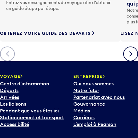
u
un guide étape par étape.
Notre
c
conse
h
plus 
e
OBTENEZ VOTRE GUIDE DES DÉPARTS
LISEZ 
F
l
è
Précédent
Suiva
c
h
e
v
VOYAGE
ENTREPRISE
e
Centre d’information
Qui nous sommes
r
Départs
Notre futur
s
Arrivées
Partenariat avec nous
l
Les liaisons
Gouvernance
e
Pendant que vous êtes ici
Médias
b
Stationnement et transport
Carrières
a
Accessibilité
L’emploi à Pearson
s
p
Contactez nous
COMMUNAUTÉ
o