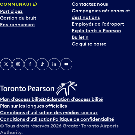
Compagnies aériennes et
Participez
u
destinations
Gestion du bruit
r
Employés de l’aéroport
Environnement
i
Exploitants à Pearson
n
Bulletin
t
Ce qui se passe
e
r
v
Twitter
Instagram
Facebook
TikTok
LinkedIn
YouTube
e
n
i
r
s
u
Plan d’accessibilité
Déclaration d’accessibilité
r
Plan sur les langues officielles
l
Conditions d’utilisation des médias sociaux
e
Conditions d’utilisation
Politique de confidentialité
c
© Tous droits réservés
2026
Greater Toronto Airports
a
Authority.
l