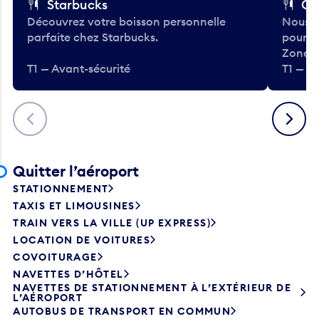
Découvrez votre boisson personnelle
Nous a
parfaite chez Starbucks.
pour b
Zone.
T1 — Avant-sécurité
T1 — A
Précédent
Suivant
Quitter l’aéroport
STATIONNEMENT
TAXIS ET LIMOUSINES
TRAIN VERS LA VILLE (UP EXPRESS)
LOCATION DE VOITURES
COVOITURAGE
NAVETTES D’HÔTEL
NAVETTES DE STATIONNEMENT À L’EXTÉRIEUR DE
L’AÉROPORT
AUTOBUS DE TRANSPORT EN COMMUN
TRANSPORT SUR DE LONGUES DISTANCES