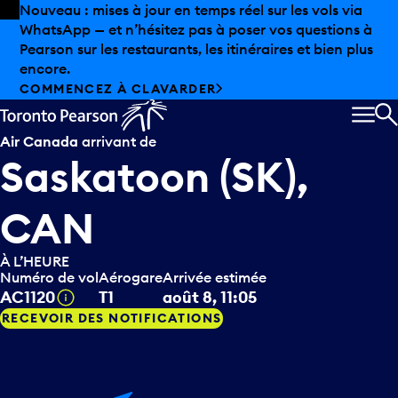
Skip to offers
Passer au contenu principal
Les aubaines estivales sont arrivées chez Pearson.
Magasinage hors taxes, offres gastronomiques et bien
plus encore.
DÉCOUVREZ L’ÉTÉ CHEZ PEARSON
MEN
R
Air Canada
arrivant de
Saskatoon (SK),
CAN
À L’HEURE
Numéro de vol
Aérogare
Arrivée estimée
Infobulle
AC1120
T1
août 8, 11:05
RECEVOIR DES NOTIFICATIONS