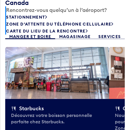
Canada
Rencontrez-vous quelqu’un à l’aéroport?
STATIONNEMENT
ZONE D’ATTENTE DU TÉLÉPHONE CELLULAIRE
CARTE DU LIEU DE LA RENCONTRE
MANGER ET BOIRE
MAGASINAGE
SERVICES
Starbucks
Co
Découvrez votre boisson personnelle
Nous a
parfaite chez Starbucks.
pour b
Zone.