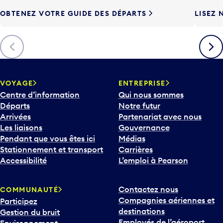
e
OBTENEZ VOTRE GUIDE DES DÉPARTS
LISEZ 
F
l
è
Précédent
Suiva
c
h
e
v
VOYAGE
ENTREPRISE
e
Centre d’information
Qui nous sommes
r
Départs
Notre futur
s
Arrivées
Partenariat avec nous
l
Les liaisons
Gouvernance
e
Pendant que vous êtes ici
Médias
b
Stationnement et transport
Carrières
a
Accessibilité
L’emploi à Pearson
s
p
Contactez nous
COMMUNAUTÉ
o
Compagnies aériennes et
Participez
u
destinations
Gestion du bruit
r
Employés de l’aéroport