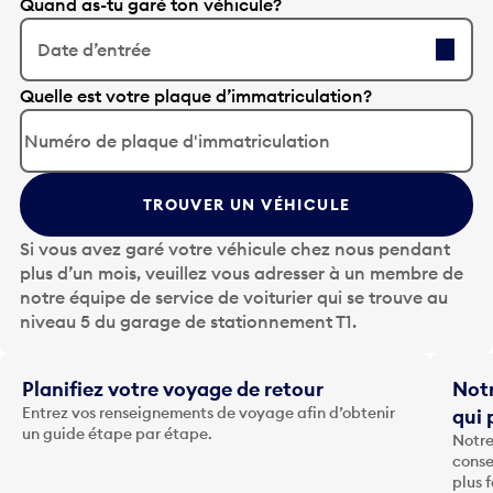
Quand as-tu garé ton véhicule?
Date d’entrée
A
Quelle est votre plaque d’immatriculation?
p
p
u
y
TROUVER UN VÉHICULE
e
z
Si vous avez garé votre véhicule chez nous pendant
s
plus d’un mois, veuillez vous adresser à un membre de
u
notre équipe de service de voiturier qui se trouve au
r
niveau 5 du garage de stationnement T1.
l
a
t
Planifiez votre voyage de retour
Notr
o
Entrez vos renseignements de voyage afin d’obtenir
qui 
u
un guide étape par étape.
Notre
c
conse
h
plus 