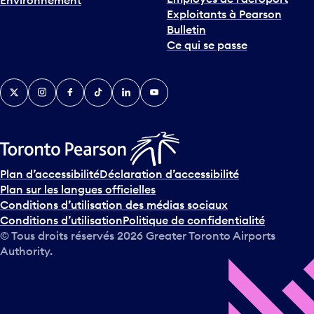
Environnement
i
Exploitants à Pearson
n
Bulletin
t
Ce qui se passe
e
r
v
Twitter
Instagram
Facebook
TikTok
LinkedIn
YouTube
e
n
i
r
s
u
Plan d’accessibilité
Déclaration d’accessibilité
r
Plan sur les langues officielles
l
Conditions d’utilisation des médias sociaux
e
Conditions d’utilisation
Politique de confidentialité
c
© Tous droits réservés
2026
Greater Toronto Airports
a
Authority.
l
e
n
d