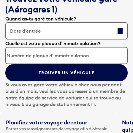
(Aérogares 1)
Quand as-tu garé ton véhicule?
Date d’entrée
A
Quelle est votre plaque d’immatriculation?
p
p
u
y
TROUVER UN VÉHICULE
e
z
Si vous avez garé votre véhicule chez nous pendant
s
plus d’un mois, veuillez vous adresser à un membre de
u
notre équipe de service de voiturier qui se trouve au
r
niveau 5 du garage de stationnement T1.
l
a
t
Planifiez votre voyage de retour
Notr
o
Entrez vos renseignements de voyage afin d’obtenir
qui 