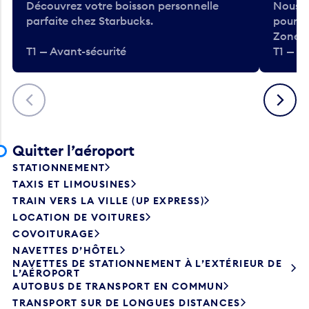
Découvrez votre boisson personnelle
Nous a
parfaite chez Starbucks.
pour b
Zone.
T1 — Avant-sécurité
T1 — A
Précédent
Suivant
Quitter l’aéroport
STATIONNEMENT
TAXIS ET LIMOUSINES
TRAIN VERS LA VILLE (UP EXPRESS)
LOCATION DE VOITURES
COVOITURAGE
NAVETTES D’HÔTEL
NAVETTES DE STATIONNEMENT À L’EXTÉRIEUR DE
L’AÉROPORT
AUTOBUS DE TRANSPORT EN COMMUN
TRANSPORT SUR DE LONGUES DISTANCES