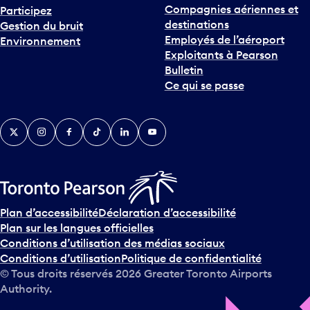
Compagnies aériennes et
Participez
u
destinations
Gestion du bruit
r
Employés de l’aéroport
Environnement
i
Exploitants à Pearson
n
Bulletin
t
Ce qui se passe
e
r
v
Twitter
Instagram
Facebook
TikTok
LinkedIn
YouTube
e
n
i
r
s
u
Plan d’accessibilité
Déclaration d’accessibilité
r
Plan sur les langues officielles
l
Conditions d’utilisation des médias sociaux
e
Conditions d’utilisation
Politique de confidentialité
c
© Tous droits réservés
2026
Greater Toronto Airports
a
Authority.
l