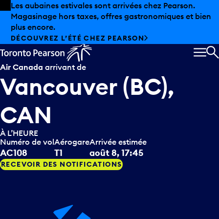
Skip to offers
Passer au contenu principal
Les aubaines estivales sont arrivées chez Pearson.
Magasinage hors taxes, offres gastronomiques et bien
plus encore.
DÉCOUVREZ L’ÉTÉ CHEZ PEARSON
MEN
R
Air Canada
arrivant de
Vancouver (BC),
CAN
À L’HEURE
Numéro de vol
Aérogare
Arrivée estimée
AC108
T1
août 8, 17:45
RECEVOIR DES NOTIFICATIONS