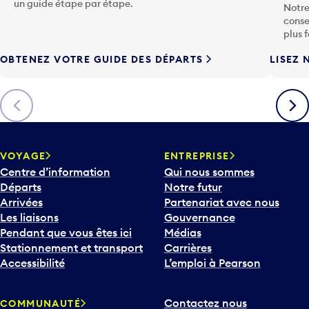
u
un guide étape par étape.
Notre
c
conse
h
plus 
e
OBTENEZ VOTRE GUIDE DES DÉPARTS
LISEZ 
F
l
è
Précédent
Suiva
c
h
e
v
VOYAGE
ENTREPRISE
e
Centre d’information
Qui nous sommes
r
Départs
Notre futur
s
Arrivées
Partenariat avec nous
l
Les liaisons
Gouvernance
e
Pendant que vous êtes ici
Médias
b
Stationnement et transport
Carrières
a
Accessibilité
L’emploi à Pearson
s
p
Contactez nous
COMMUNAUTÉ
o