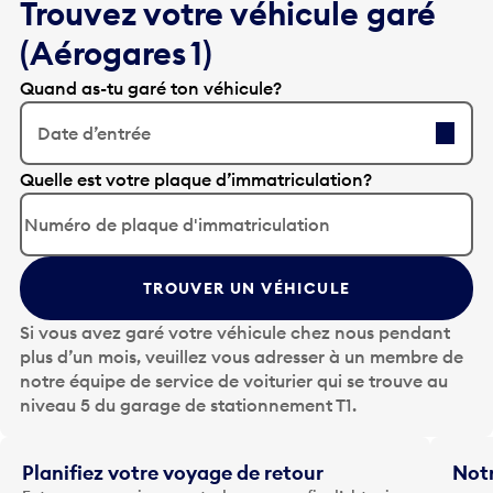
Trouvez votre véhicule garé
(Aérogares 1)
Quand as-tu garé ton véhicule?
Date d’entrée
A
Quelle est votre plaque d’immatriculation?
p
p
u
y
TROUVER UN VÉHICULE
e
z
Si vous avez garé votre véhicule chez nous pendant
s
plus d’un mois, veuillez vous adresser à un membre de
u
notre équipe de service de voiturier qui se trouve au
r
niveau 5 du garage de stationnement T1.
l
a
t
Planifiez votre voyage de retour
Notr
o