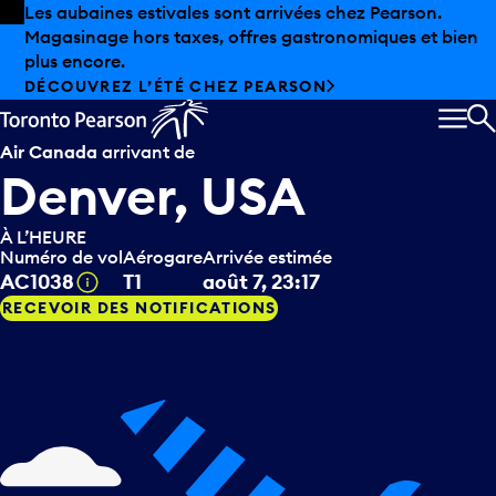
Skip to offers
Passer au contenu principal
Les aubaines estivales sont arrivées chez Pearson.
Magasinage hors taxes, offres gastronomiques et bien
plus encore.
DÉCOUVREZ L’ÉTÉ CHEZ PEARSON
MEN
R
Air Canada
arrivant de
Denver, USA
À L’HEURE
Numéro de vol
Aérogare
Arrivée estimée
Infobulle
AC1038
T1
août 7, 23:17
RECEVOIR DES NOTIFICATIONS