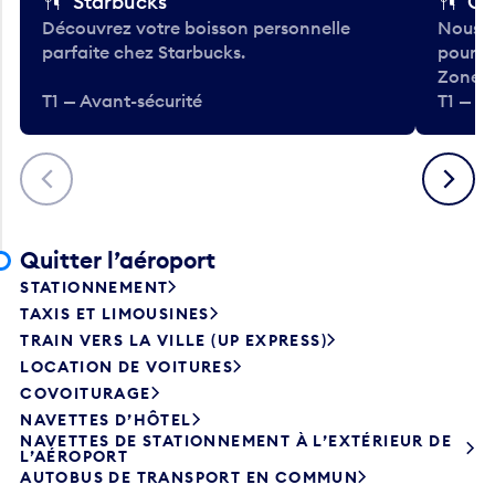
Starbucks
Co
Découvrez votre boisson personnelle
Nous a
parfaite chez Starbucks.
pour b
Zone.
T1 — Avant-sécurité
T1 — A
Précédent
Suivant
Quitter l’aéroport
STATIONNEMENT
TAXIS ET LIMOUSINES
TRAIN VERS LA VILLE (UP EXPRESS)
LOCATION DE VOITURES
COVOITURAGE
NAVETTES D’HÔTEL
NAVETTES DE STATIONNEMENT À L’EXTÉRIEUR DE
L’AÉROPORT
AUTOBUS DE TRANSPORT EN COMMUN