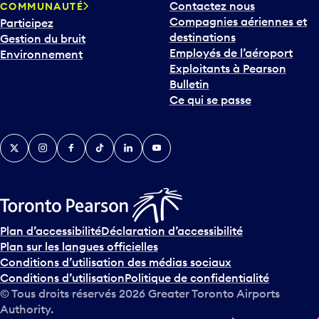
Contactez nous
COMMUNAUTÉ
o
Compagnies aériennes et
Participez
u
destinations
Gestion du bruit
r
Employés de l’aéroport
Environnement
i
Exploitants à Pearson
n
Bulletin
t
Ce qui se passe
e
r
v
Twitter
Instagram
Facebook
TikTok
LinkedIn
YouTube
e
n
i
r
s
u
Plan d’accessibilité
Déclaration d’accessibilité
r
Plan sur les langues officielles
l
Conditions d’utilisation des médias sociaux
e
Conditions d’utilisation
Politique de confidentialité
c
© Tous droits réservés
2026
Greater Toronto Airports
a
Authority.