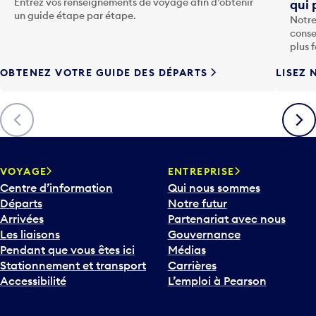
Entrez vos renseignements de voyage afin d’obtenir
qui 
u
un guide étape par étape.
Notre
c
conse
h
plus 
e
OBTENEZ VOTRE GUIDE DES DÉPARTS
LISEZ 
F
l
è
Précédent
Suiva
c
h
e
v
VOYAGE
ENTREPRISE
e
Centre d’information
Qui nous sommes
r
Départs
Notre futur
s
Arrivées
Partenariat avec nous
l
Les liaisons
Gouvernance
e
Pendant que vous êtes ici
Médias
b
Stationnement et transport
Carrières
a
Accessibilité
L’emploi à Pearson
s
p