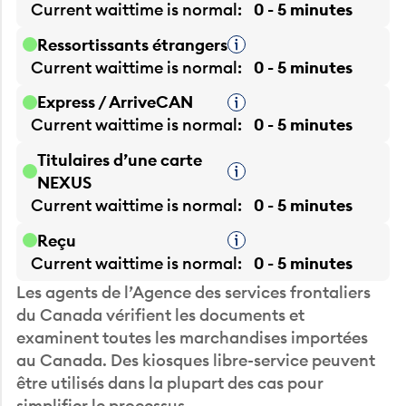
Current waittime is
normal
0 - 5 minutes
Ressortissants étrangers
Infobulle
Current waittime is
normal
0 - 5 minutes
Express / ArriveCAN
Infobulle
Current waittime is
normal
0 - 5 minutes
Titulaires d’une carte
Infobulle
NEXUS
Current waittime is
normal
0 - 5 minutes
Reçu
Infobulle
Current waittime is
normal
0 - 5 minutes
Les agents de l’Agence des services frontaliers
du Canada vérifient les documents et
examinent toutes les marchandises importées
au Canada. Des kiosques libre-service peuvent
être utilisés dans la plupart des cas pour
simplifier le processus.