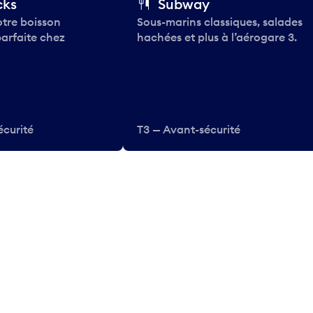
cks
Subway
tre boisson
Sous-marins classiques, salades
parfaite chez
hachées et plus à l’aérogare 3.
écurité
T3 — Avant-sécurité