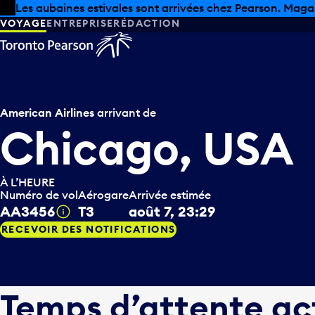
Skip to offers
Passer au contenu principal
Les aubaines estivales sont arrivées chez Pearson. Maga
VOYAGE
ENTREPRISE
RÉDACTION
American Airlines
arrivant de
Chicago, USA
À L’HEURE
Numéro de vol
Aérogare
Arrivée estimée
AA3456
T3
août 7, 23:29
Infobulle
RECEVOIR DES NOTIFICATIONS
Temps d’attente ac