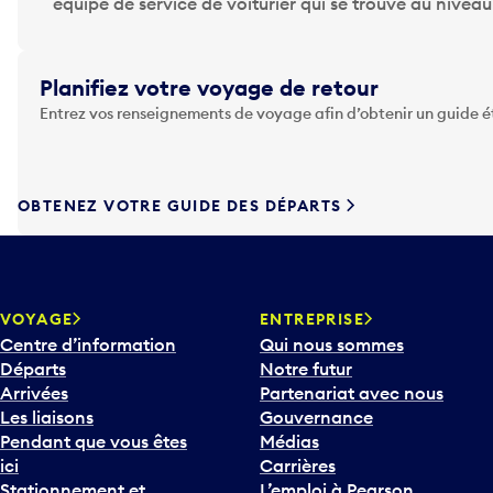
p
équipe de service de voiturier qui se trouve au nivea
p
u
y
Planifiez votre voyage de retour
e
Entrez vos renseignements de voyage afin d’obtenir un guide 
z
s
u
r
OBTENEZ VOTRE GUIDE DES DÉPARTS
l
a
t
o
u
VOYAGE
ENTREPRISE
c
Centre d’information
Qui nous sommes
h
Départs
Notre futur
e
Arrivées
Partenariat avec nous
F
Les liaisons
Gouvernance
l
Pendant que vous êtes
Médias
è
ici
Carrières
c
Stationnement et
L’emploi à Pearson