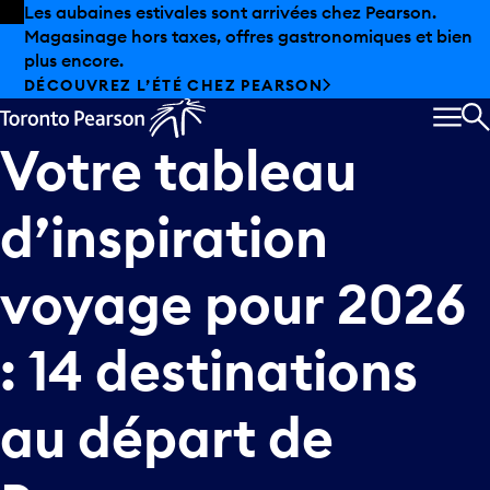
Skip to offers
Passer au contenu principal
Les aubaines estivales sont arrivées chez Pearson.
Magasinage hors taxes, offres gastronomiques et bien
plus encore.
DÉCOUVREZ L’ÉTÉ CHEZ PEARSON
MEN
R
Votre
tableau
d’inspiration
voyage
pour
2026
:
14
destinations
au
départ
de