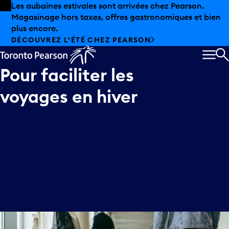
Skip to offers
Passer au contenu principal
Les aubaines estivales sont arrivées chez Pearson.
Magasinage hors taxes, offres gastronomiques et bien
plus encore.
DÉCOUVREZ L’ÉTÉ CHEZ PEARSON
MEN
R
Pour
faciliter
les
voyages
en
hiver