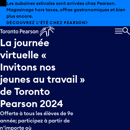
Skip to offers
Passer au contenu principal
Les aubaines estivales sont arrivées chez Pearson.
Magasinage hors taxes, offres gastronomiques et bien
plus encore.
DÉCOUVREZ L’ÉTÉ CHEZ PEARSON
MEN
R
La
journée
virtuelle
«
Invitons
nos
jeunes
au
travail
»
de
Toronto
Pearson
2024
Offerte à tous les élèves de 9e
année; participez à partir de
n’importe où