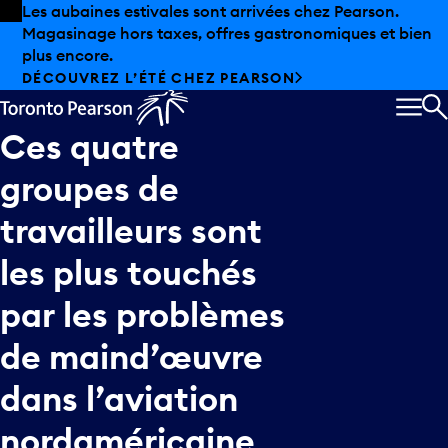
Skip to offers
Passer au contenu principal
Les aubaines estivales sont arrivées chez Pearson.
Magasinage hors taxes, offres gastronomiques et bien
plus encore.
DÉCOUVREZ L’ÉTÉ CHEZ PEARSON
MEN
R
Ces
quatre
groupes
de
travailleurs
sont
les
plus
touchés
par
les
problèmes
de
maind’œuvre
dans
l’aviation
nordaméricaine