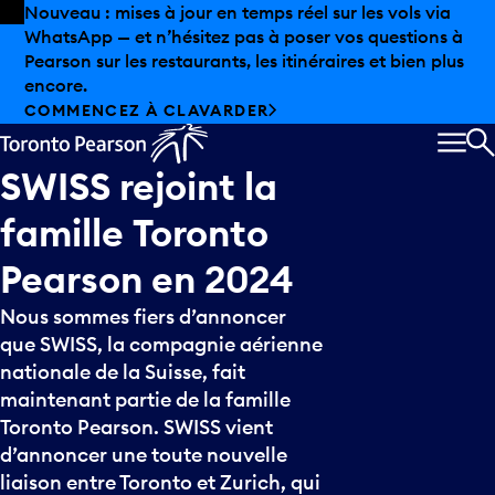
Skip to offers
Passer au contenu principal
Nouveau : mises à jour en temps réel sur les vols via
WhatsApp — et n’hésitez pas à poser vos questions à
Pearson sur les restaurants, les itinéraires et bien plus
encore.
COMMENCEZ À CLAVARDER
MEN
R
SWISS
rejoint
la
famille
Toronto
Pearson
en
2024
Nous sommes fiers d’annoncer
que SWISS, la compagnie aérienne
nationale de la Suisse, fait
maintenant partie de la famille
Toronto Pearson. SWISS vient
d’annoncer une toute nouvelle
liaison entre Toronto et Zurich, qui