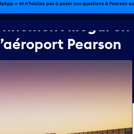
tsApp — et n’hésitez pas à poser vos questions à Pearson sur 
ionnement
illégal
en
l’aéroport
Pearson