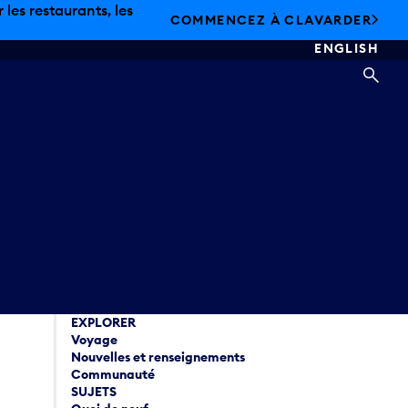
les restaurants, les
COMMENCEZ À CLAVARDER
ENGLISH
REC
EXPLORER
Voyage
Nouvelles et renseignements
Communauté
SUJETS