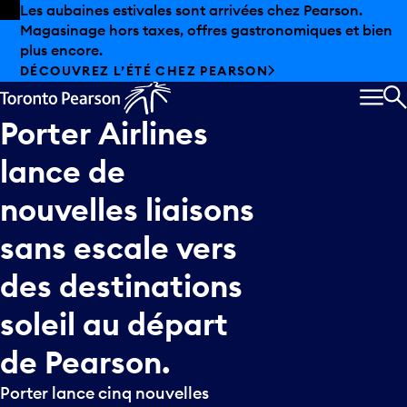
Skip to offers
Passer au contenu principal
Les aubaines estivales sont arrivées chez Pearson.
Magasinage hors taxes, offres gastronomiques et bien
plus encore.
DÉCOUVREZ L’ÉTÉ CHEZ PEARSON
MEN
R
Porter
Airlines
lance
de
nouvelles
liaisons
sans
escale
vers
des
destinations
soleil
au
départ
de
Pearson.
Porter lance cinq nouvelles