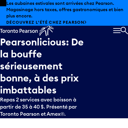
Skip to offers
Passer au contenu principal
Les aubaines estivales sont arrivées chez Pearson.
Magasinage hors taxes, offres gastronomiques et bien
plus encore.
DÉCOUVREZ L’ÉTÉ CHEZ PEARSON
MEN
R
Pearsonlicious:
De
la
bouffe
sérieusement
bonne,
à
des
prix
imbattables
Repas 2 services avec boisson à
partir de 35 à 40 $. Présenté par
Toronto Pearson et Amex®.