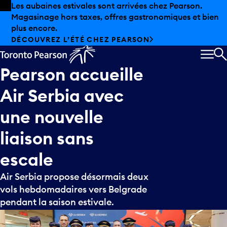
Skip to offers
Passer au contenu principal
Les aubaines estivales sont arrivées chez Pearson.
Magasinage hors taxes, offres gastronomiques et bien
plus encore.
DÉCOUVREZ L’ÉTÉ CHEZ PEARSON
MEN
R
Pearson
accueille
Air
Serbia
avec
une
nouvelle
liaison
sans
escale
Air Serbia propose désormais deux
vols hebdomadaires vers Belgrade
pendant la saison estivale.