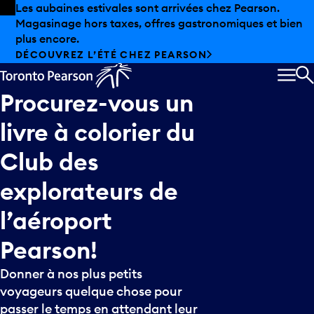
Skip to offers
Passer au contenu principal
Les aubaines estivales sont arrivées chez Pearson.
Magasinage hors taxes, offres gastronomiques et bien
plus encore.
DÉCOUVREZ L’ÉTÉ CHEZ PEARSON
MEN
R
Procurez-vous
un
livre
à
colorier
du
Club
des
explorateurs
de
l’aéroport
Pearson!
Donner à nos plus petits
voyageurs quelque chose pour
passer le temps en attendant leur