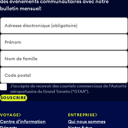
des événements communautaires avec notre
bulletin mensuel!
Adresse électronique (obligatoire)
Prénom
Nom de famille
Code postal
J’accepte de recevoir des courriels commerciaux de l’Autorité
aéroportuaire du Grand Toronto (“GTAA”).
SOUSCRIRE
VOYAGE
ENTREPRISE
Centre d’information
Qui nous sommes
Départs
Notre futur