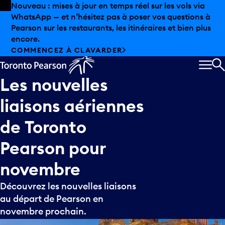
Skip to offers
Passer au contenu principal
Nouveau : mises à jour en temps réel sur les vols via
WhatsApp — et n’hésitez pas à poser vos questions à
Pearson sur les restaurants, les itinéraires et bien plus
encore.
COMMENCEZ À CLAVARDER
MEN
R
Les
nouvelles
liaisons
aériennes
de
Toronto
Pearson
pour
novembre
Découvrez les nouvelles liaisons
au départ de Pearson en
novembre prochain.