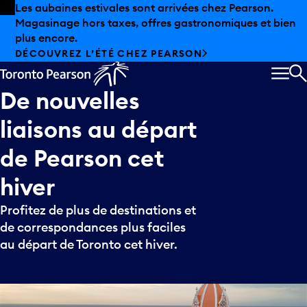
Skip to offers
Passer au contenu principal
Les aubaines estivales sont arrivées chez Pearson.
Magasinage hors taxes, offres gastronomiques et bien
plus encore.
DÉCOUVREZ L’ÉTÉ CHEZ PEARSON
MEN
R
De
nouvelles
liaisons
au
départ
de
Pearson
cet
hiver
Profitez de plus de destinations et
de correspondances plus faciles
au départ de Toronto cet hiver.