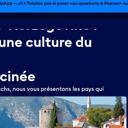
tsApp — et n’hésitez pas à poser vos questions à Pearson sur 
e-Herzégovine
:
une
culture
du
cinée
tchs, nous vous présentons les pays qui