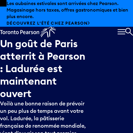
Skip to offers
Passer au contenu principal
Les aubaines estivales sont arrivées chez Pearson.
Magasinage hors taxes, offres gastronomiques et bien
plus encore.
DÉCOUVREZ L’ÉTÉ CHEZ PEARSON
MEN
R
Un
goût
de
Paris
atterrit
à
Pearson
:
Ladurée
est
maintenant
ouvert
Voilà une bonne raison de prévoir
un peu plus de temps avant votre
vol. Ladurée, la pâtisserie
française de renommée mondiale,