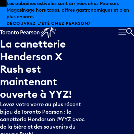
Skip to offers
Passer au contenu principal
Les aubaines estivales sont arrivées chez Pearson.
Magasinage hors taxes, offres gastronomiques et bien
plus encore.
DÉCOUVREZ L’ÉTÉ CHEZ PEARSON
MEN
R
La
canetterie
Henderson
X
Rush
est
maintenant
ouverte
à
YYZ!
Levez votre verre au plus récent
bijou de Toronto Pearson : la
canetterie Henderson @YYZ avec
de la bière et des souvenirs du