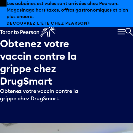
Skip to offers
Passer au contenu principal
Les aubaines estivales sont arrivées chez Pearson.
Magasinage hors taxes, offres gastronomiques et bien
plus encore.
DÉCOUVREZ L’ÉTÉ CHEZ PEARSON
MEN
R
Obtenez
votre
vaccin
contre
la
grippe
chez
DrugSmart
Obtenez votre vaccin contre la
grippe chez DrugSmart.