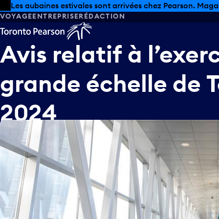
Skip to offers
Passer au contenu principal
Les aubaines estivales sont arrivées chez Pearson. Maga
VOYAGE
ENTREPRISE
RÉDACTION
Avis
relatif
à
l’exer
grande
échelle
de
T
2024