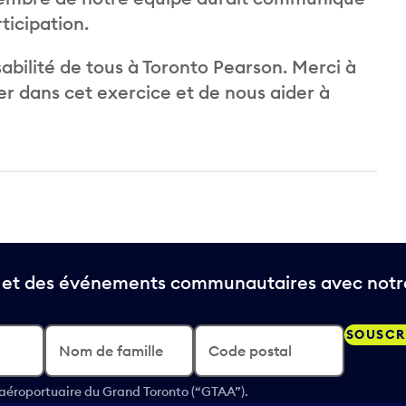
ticipation.
sabilité de tous à Toronto Pearson. Merci à
r dans cet exercice et de nous aider à
t et des événements communautaires avec notre
SOUSCR
Nom de famille
Code postal
 aéroportuaire du Grand Toronto (“GTAA”).