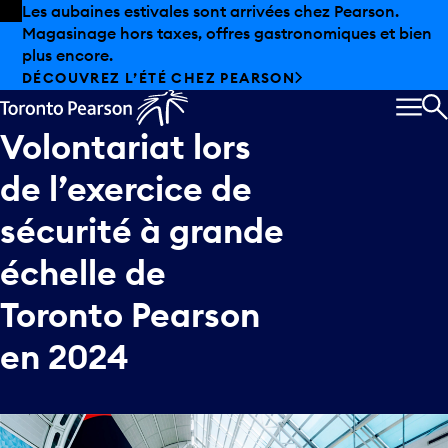
Skip to offers
Passer au contenu principal
Les aubaines estivales sont arrivées chez Pearson.
Magasinage hors taxes, offres gastronomiques et bien
plus encore.
DÉCOUVREZ L’ÉTÉ CHEZ PEARSON
MEN
R
Volontariat
lors
de
l’exercice
de
sécurité
à
grande
échelle
de
Toronto
Pearson
en
2024