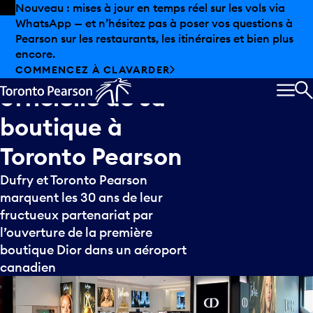
Skip to offers
Passer au contenu principal
Nouveau : mises à jour en temps réel sur les vols via
WhatsApp — et n’hésitez pas à poser vos questions à
Dior
célèbre
Pearson sur les restaurants, les itinéraires et bien plus
encore.
l’ouverture
COMMENCEZ À CLAVARDER
officielle
de
sa
MEN
R
boutique
à
Toronto
Pearson
Dufry et Toronto Pearson
marquent les 30 ans de leur
fructueux partenariat par
l’ouverture de la première
boutique Dior dans un aéroport
canadien