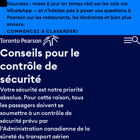
Skip to offers
Passer au contenu principal
Nouveau : mises à jour en temps réel sur les vols via
WhatsApp — et n’hésitez pas à poser vos questions à
Pearson sur les restaurants, les itinéraires et bien plus
encore.
COMMENCEZ À CLAVARDER
MEN
R
Conseils
pour
le
contrôle
de
sécurité
Votre sécurité est notre priorité
absolue. Pour cette raison, tous
les passagers doivent se
soumettre à un contrôle de
sécurité prévu par
l’Administration canadienne de la
sûreté du transport aérien