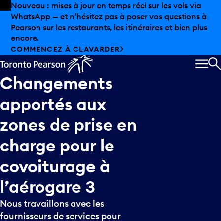
Skip to offers
Passer au contenu principal
Nouveau : mises à jour en temps réel sur les vols via
WhatsApp — et n’hésitez pas à poser vos questions à
Pearson sur les restaurants, les itinéraires et bien plus
encore.
COMMENCEZ À CLAVARDER
MEN
R
Changements
apportés
aux
zones
de
prise
en
charge
pour
le
covoiturage
à
l’aérogare
3
Nous travaillons avec les
fournisseurs de services pour