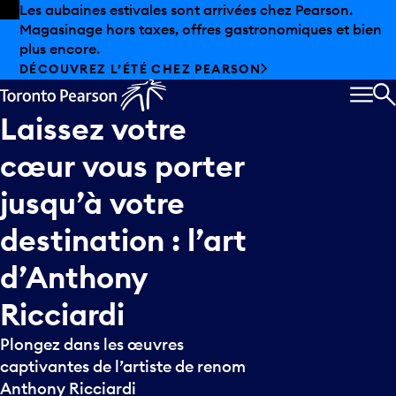
Skip to offers
Passer au contenu principal
Les aubaines estivales sont arrivées chez Pearson.
Magasinage hors taxes, offres gastronomiques et bien
plus encore.
DÉCOUVREZ L’ÉTÉ CHEZ PEARSON
MEN
R
Laissez
votre
cœur
vous
porter
jusqu’à
votre
destination
:
l’art
d’Anthony
Ricciardi
Plongez dans les œuvres
captivantes de l’artiste de renom
Anthony Ricciardi