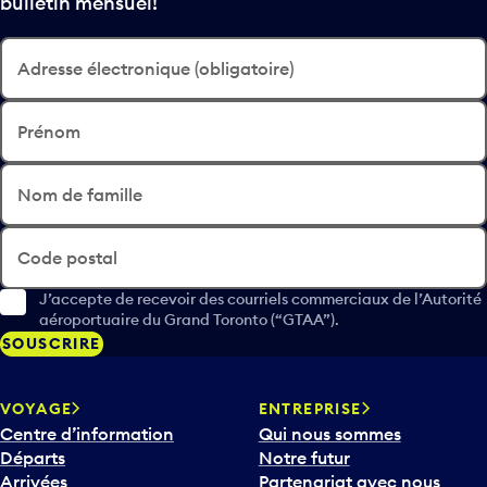
bulletin mensuel!
Adresse électronique (obligatoire)
Prénom
Nom de famille
Code postal
J’accepte de recevoir des courriels commerciaux de l’Autorité
aéroportuaire du Grand Toronto (“GTAA”).
SOUSCRIRE
VOYAGE
ENTREPRISE
Centre d’information
Qui nous sommes
Départs
Notre futur
Arrivées
Partenariat avec nous