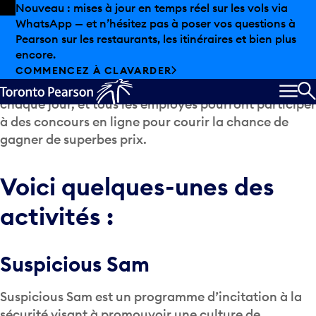
Skip to offers
Passer au contenu principal
Nouveau : mises à jour en temps réel sur les vols via
WhatsApp — et n’hésitez pas à poser vos questions à
Notre objectif pour cette semaine est de sensibiliser
Pearson sur les restaurants, les itinéraires et bien plus
les travailleurs de l’aéroport et de les amener à créer
encore.
un milieu de travail sécuritaire. Nous porterons
COMMENCEZ À CLAVARDER
attention à de nouveaux aspects de la sécurité
chaque jour, et tous les employés pourront participer
MEN
R
à des concours en ligne pour courir la chance de
gagner de superbes prix.
Voici quelques-unes des
activités :
Suspicious Sam
Suspicious Sam est un programme d’incitation à la
sécurité visant à promouvoir une culture de