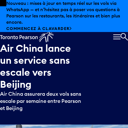
Skip to offers
Passer au contenu principal
Nouveau : mises à jour en temps réel sur les vols via
WhatsApp — et n’hésitez pas à poser vos questions à
Pearson sur les restaurants, les itinéraires et bien plus
encore.
COMMENCEZ À CLAVARDER
MEN
R
Air
China
lance
un
service
sans
escale
vers
Beijing
Air China assurera deux vols sans
escale par semaine entre Pearson
et Beijing