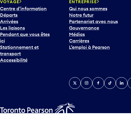
VOYAGE
ENTREPRISE
Centre d’information
Qui nous sommes
Départs
Notre futur
Arrivées
Partenariat avec nous
Les liaisons
Gouvernance
Pendant que vous êtes
Médias
ici
Carrières
Stationnement et
L’emploi à Pearson
transport
Accessibilité
Twitter
Instagram
Facebook
TikTok
Linked
Y
Plan d’accessibilité
Déclaration d’accessibilité
Plan sur les la
© Tous droits réservés
2026
Greater Toronto Airports Author