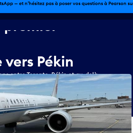
tsApp — et n’hésitez pas à poser vos questions à Pearson sur 
e
premier
e
vers
Pékin
ns entre Toronto, Pékin et au-delà.