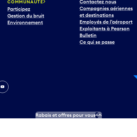
Contactez nous
COMMUNAUTÉ
Compagnies aériennes
Participez
et destinations
Gestion du bruit
Employés de l’aéroport
Environnement
Exploitants à Pearson
Bulletin
Ce qui se passe
In
ouTube
Rabais et offres pour vous
4
ngues officielles
Conditions d’utilisation des médias sociaux
C
ity.