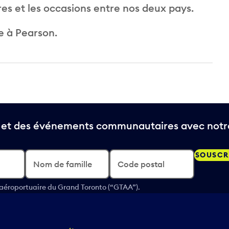
ures et les occasions entre nos deux pays.
e à Pearson.
t et des événements communautaires avec notre
SOUSCR
Nom de famille
Code postal
 aéroportuaire du Grand Toronto (“GTAA”).