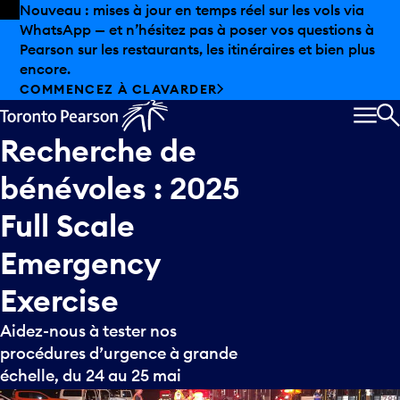
Skip to offers
Passer au contenu principal
Nouveau : mises à jour en temps réel sur les vols via
WhatsApp — et n’hésitez pas à poser vos questions à
Pearson sur les restaurants, les itinéraires et bien plus
encore.
COMMENCEZ À CLAVARDER
MEN
R
Recherche
de
bénévoles
:
2025
Full
Scale
Emergency
Exercise
Aidez-nous à tester nos
procédures d’urgence à grande
échelle, du 24 au 25 mai