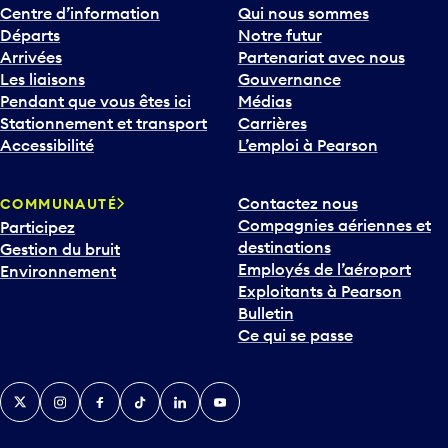
Centre d’information
Qui nous sommes
Départs
Notre futur
Arrivées
Partenariat avec nous
Les liaisons
Gouvernance
Pendant que vous êtes ici
Médias
Stationnement et transport
Carrières
Accessibilité
L’emploi à Pearson
Contactez nous
COMMUNAUTÉ
Compagnies aériennes et
Participez
destinations
Gestion du bruit
Employés de l’aéroport
Environnement
Exploitants à Pearson
Bulletin
Ce qui se passe
Twitter
Instagram
Facebook
TikTok
LinkedIn
YouTube