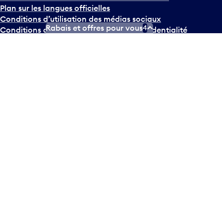
Plan sur les langues officielles
Conditions d’utilisation des médias sociaux
Rabais et offres pour vous
4
Conditions d’utilisation
Politique de confidentialité
© Tous droits réservés
2026
Greater Toronto Airports
Authority.