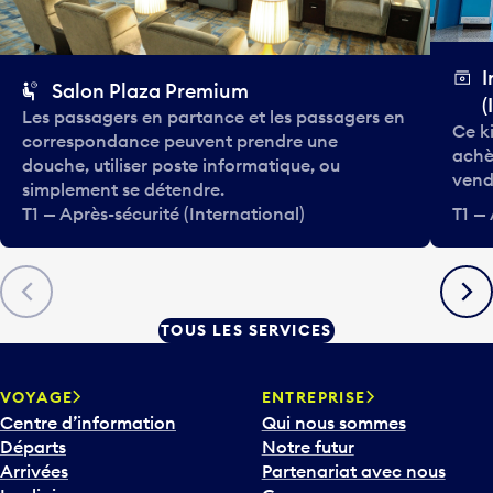
I
Salon Plaza Premium
(
Les passagers en partance et les passagers en
Ce k
correspondance peuvent prendre une
achè
douche, utiliser poste informatique, ou
vend
simplement se détendre.
T1 — Après-sécurité (International)
T1 — 
Précédent
Suiva
TOUS LES SERVICES
VOYAGE
ENTREPRISE
Centre d’information
Qui nous sommes
Départs
Notre futur
Arrivées
Partenariat avec nous