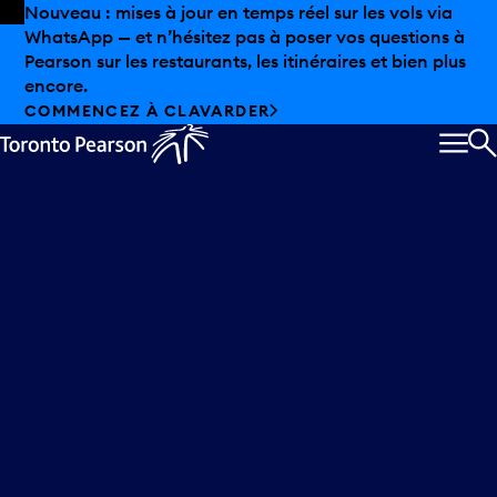
Skip to offers
Passer au contenu principal
Nouveau : mises à jour en temps réel sur les vols via
WhatsApp — et n’hésitez pas à poser vos questions à
charte Mobile
Pearson sur les restaurants, les itinéraires et bien plus
encore.
COMMENCEZ À CLAVARDER
MEN
R