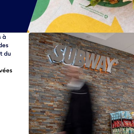
s à
des
t du
ivées