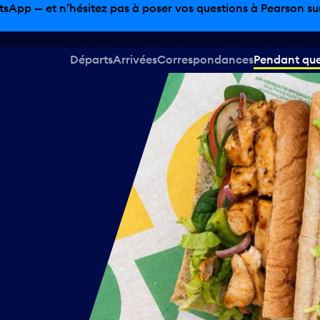
tsApp — et n’hésitez pas à poser vos questions à Pearson sur 
Départs
Arrivées
Correspondances
Pendant que 