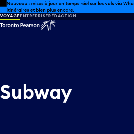
Skip to offers
Passer au contenu principal
Nouveau : mises à jour en temps réel sur les vols via Wha
itinéraires et bien plus encore.
VOYAGE
ENTREPRISE
RÉDACTION
Subway