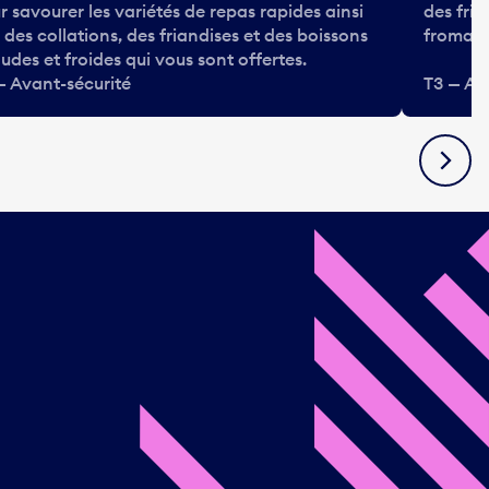
r savourer les variétés de repas rapides ainsi
des frit
 des collations, des friandises et des boissons
fromage
udes et froides qui vous sont offertes.
— Avant-sécurité
T3 — Av
Suivan