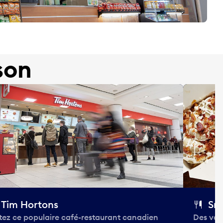
son
Tim Hortons
Smo
itez ce populaire café-restaurant canadien
Des vari